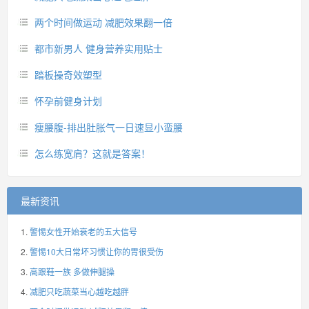
两个时间做运动 减肥效果翻一倍
都市新男人 健身营养实用贴士
踏板操奇效塑型
怀孕前健身计划
瘦腰腹-排出肚胀气一日速显小蛮腰
怎么练宽肩？这就是答案！
最新资讯
警惕女性开始衰老的五大信号
警惕10大日常坏习惯让你的胃很受伤
高跟鞋一族 多做伸腿操
减肥只吃蔬菜当心越吃越胖