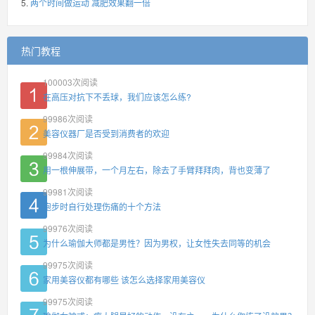
两个时间做运动 减肥效果翻一倍
热门教程
100003
次阅读
在高压对抗下不丢球，我们应该怎么练?
99986
次阅读
美容仪器厂是否受到消费者的欢迎
99984
次阅读
用一根伸展带，一个月左右，除去了手臂拜拜肉，背也变薄了
99981
次阅读
跑步时自行处理伤痛的十个方法
99976
次阅读
为什么瑜伽大师都是男性？因为男权，让女性失去同等的机会
99975
次阅读
家用美容仪都有哪些 该怎么选择家用美容仪
99975
次阅读