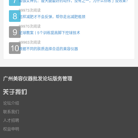
瑜伽女神式：瘦大腿最好的动作，没有之一，为什么你练了没效果？
99973
次阅读
这样减肥才不会反弹，帮你走出减肥瓶颈
99970
次阅读
足球教案丨5个训练提高脚下控球技术
99963
次阅读
根据不同的肤质选择合适的美容仪器
广州美容仪器批发论坛版务管理
论坛介绍
联系我们
人才招聘
权益申明