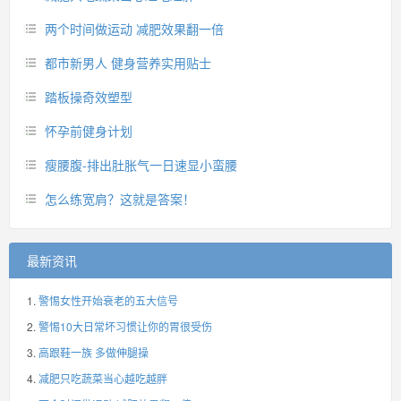
两个时间做运动 减肥效果翻一倍
都市新男人 健身营养实用贴士
踏板操奇效塑型
怀孕前健身计划
瘦腰腹-排出肚胀气一日速显小蛮腰
怎么练宽肩？这就是答案！
最新资讯
警惕女性开始衰老的五大信号
警惕10大日常坏习惯让你的胃很受伤
高跟鞋一族 多做伸腿操
减肥只吃蔬菜当心越吃越胖