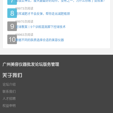
瑜伽女神式：瘦大腿最好的动作，没有之一，为什么你练了没效果？
99973
次阅读
这样减肥才不会反弹，帮你走出减肥瓶颈
99970
次阅读
足球教案丨5个训练提高脚下控球技术
99963
次阅读
根据不同的肤质选择合适的美容仪器
广州美容仪器批发论坛版务管理
论坛介绍
联系我们
人才招聘
权益申明