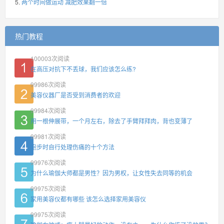
两个时间做运动 减肥效果翻一倍
热门教程
100003
次阅读
在高压对抗下不丢球，我们应该怎么练?
99986
次阅读
美容仪器厂是否受到消费者的欢迎
99984
次阅读
用一根伸展带，一个月左右，除去了手臂拜拜肉，背也变薄了
99981
次阅读
跑步时自行处理伤痛的十个方法
99976
次阅读
为什么瑜伽大师都是男性？因为男权，让女性失去同等的机会
99975
次阅读
家用美容仪都有哪些 该怎么选择家用美容仪
99975
次阅读