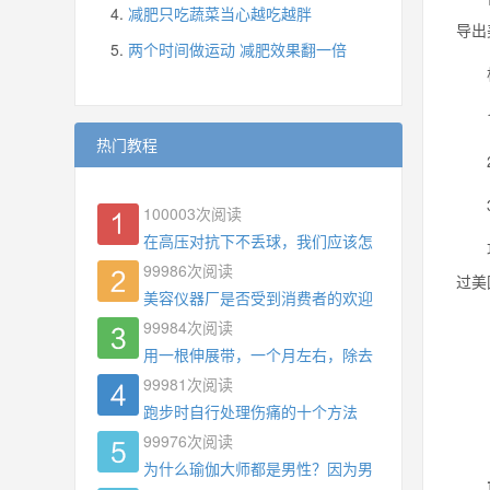
减肥只吃蔬菜当心越吃越胖
导出
两个时间做运动 减肥效果翻一倍
根据
1、
热门教程
2、
3、
100003
次阅读
在高压对抗下不丢球，我们应该怎么练?
功能
99986
次阅读
过美
美容仪器厂是否受到消费者的欢迎
99984
次阅读
用一根伸展带，一个月左右，除去了手臂拜拜肉，
99981
次阅读
跑步时自行处理伤痛的十个方法
99976
次阅读
为什么瑜伽大师都是男性？因为男权，让女性失去