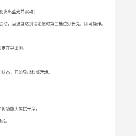
侧发出蓝光并震动；
动，当温度达到设定值时第三档位灯长亮，即可操作。
固定在导出侧。
状态，开始导出脸部污垢。
巾将功能头擦拭干净。
购买。