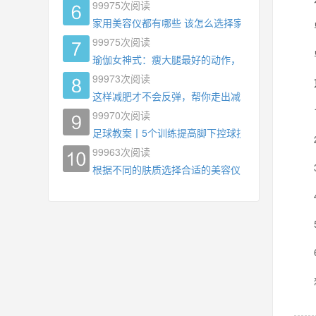
99975
次阅读
家用美容仪都有哪些 该怎么选择家用美容仪
导出
99975
次阅读
导入
瑜伽女神式：瘦大腿最好的动作，没有之一，为什
99973
次阅读
这样减肥才不会反弹，帮你走出减肥瓶颈
1、
99970
次阅读
足球教案丨5个训练提高脚下控球技术
2、
99963
次阅读
3、
根据不同的肤质选择合适的美容仪器
4、
5、
6、
想要