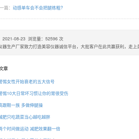
一篇：
动感单车会不会把腿练粗?
：
2021-08-23
浏览量：
52596
次
仪器生产厂家致力打造美容仪器诚信平台，大批客户在此共赢获利，走上
文章
警惕女性开始衰老的五大信号
警惕10大日常坏习惯让你的胃很受伤
高跟鞋一族 多做伸腿操
减肥只吃蔬菜当心越吃越胖
两个时间做运动 减肥效果翻一倍