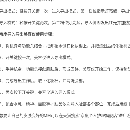
模式：轻按开关键一次，进入导出模式，第一档位指示灯亮起，导出
模式：轻按开关键两次，第二档位灯亮起，导入侧即发出红光并加热震
么你练了没效果？
京度导入导出美容仪使用步骤：
将机身与功能头结合，把卸妆水倒在化妆棉上，并把浸湿后的化妆棉
开关键按一次，美容仪进入导出模式。
手持机身，功能头接触肌肤后，形成回路，美容仪开始工作，保持移动
完成导出工作后，取下化妆棉，并清洗脸部。
再次按下开关键，美容仪进入导入模式。
配合水乳、精华、面膜等护肤品依次导入脸部各个部位，完成后用纸
让自己的皮肤变好的MM可以在天猫搜索“京度个人护理旗舰店”进店