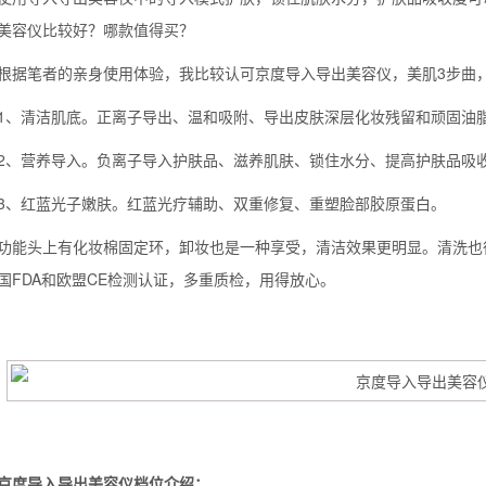
美容仪比较好？哪款值得买？
笔者的亲身使用体验，我比较认可京度导入导出美容仪，美肌3步曲，
清洁肌底。正离子导出、温和吸附、导出皮肤深层化妆残留和顽固油
营养导入。负离子导入护肤品、滋养肌肤、锁住水分、提高护肤品吸
红蓝光子嫩肤。红蓝光疗辅助、双重修复、重塑脸部胶原蛋白。
头上有化妆棉固定环，卸妆也是一种享受，清洁效果更明显。清洗也很
国FDA和欧盟CE检测认证，多重质检，用得放心。
背也变薄了
同等的机会
京度导入导出美容仪档位介绍：