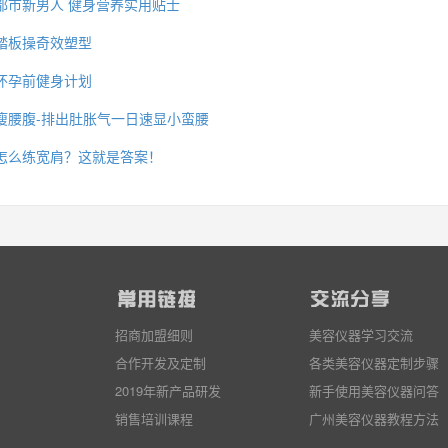
都市新男人 健身营养实用贴士
踏板操奇效塑型
怀孕前健身计划
瘦腰腹-排出肚胀气一日速显小蛮腰
怎么练宽肩？这就是答案！
招商加盟细则
美容仪器学习交流
合作开发及定制
各类美容仪器定制步骤
2019年新产品研发
新手使用美容仪器问答
销售培训课程
广州美容仪器教程方法