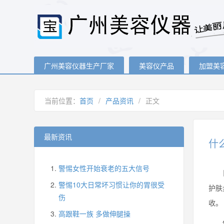
广州美容仪器生产厂家
美容仪产品
加盟美
当前位置：
首页
/
产品资讯
/
正文
最新资讯
什
警惕女性开始衰老的五大信号
日常
警惕10大日常坏习惯让你的胃很受
护肤
伤
收。
高跟鞋一族 多做伸腿操
使用