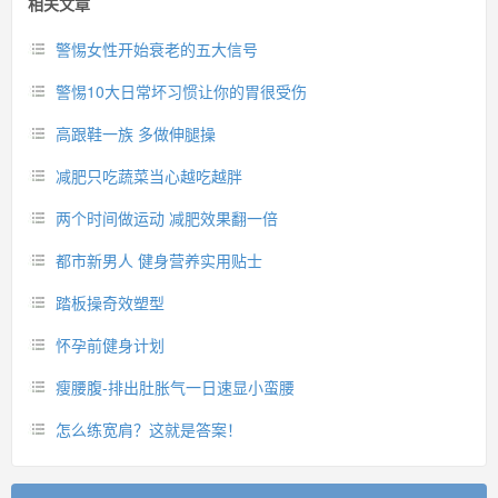
相关文章
警惕女性开始衰老的五大信号
警惕10大日常坏习惯让你的胃很受伤
高跟鞋一族 多做伸腿操
减肥只吃蔬菜当心越吃越胖
两个时间做运动 减肥效果翻一倍
都市新男人 健身营养实用贴士
踏板操奇效塑型
怀孕前健身计划
瘦腰腹-排出肚胀气一日速显小蛮腰
怎么练宽肩？这就是答案！