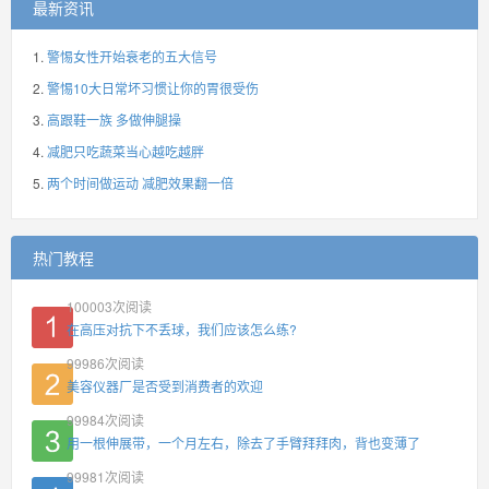
最新资讯
警惕女性开始衰老的五大信号
警惕10大日常坏习惯让你的胃很受伤
高跟鞋一族 多做伸腿操
减肥只吃蔬菜当心越吃越胖
两个时间做运动 减肥效果翻一倍
热门教程
100003
次阅读
在高压对抗下不丢球，我们应该怎么练?
99986
次阅读
美容仪器厂是否受到消费者的欢迎
99984
次阅读
用一根伸展带，一个月左右，除去了手臂拜拜肉，背也变薄了
99981
次阅读