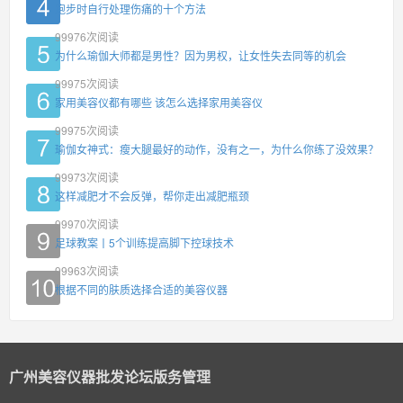
跑步时自行处理伤痛的十个方法
99976
次阅读
为什么瑜伽大师都是男性？因为男权，让女性失去同等的机会
99975
次阅读
家用美容仪都有哪些 该怎么选择家用美容仪
99975
次阅读
瑜伽女神式：瘦大腿最好的动作，没有之一，为什么你练了没效果？
99973
次阅读
这样减肥才不会反弹，帮你走出减肥瓶颈
99970
次阅读
足球教案丨5个训练提高脚下控球技术
99963
次阅读
根据不同的肤质选择合适的美容仪器
广州美容仪器批发论坛版务管理