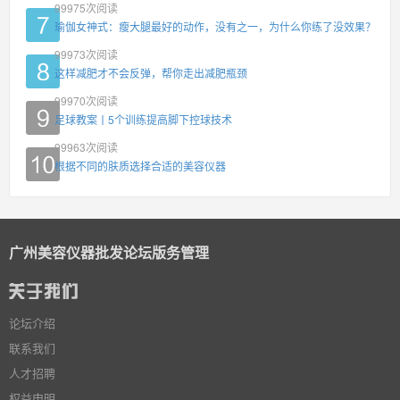
99975
次阅读
瑜伽女神式：瘦大腿最好的动作，没有之一，为什么你练了没效果？
99973
次阅读
这样减肥才不会反弹，帮你走出减肥瓶颈
99970
次阅读
足球教案丨5个训练提高脚下控球技术
99963
次阅读
根据不同的肤质选择合适的美容仪器
广州美容仪器批发论坛版务管理
论坛介绍
联系我们
人才招聘
权益申明