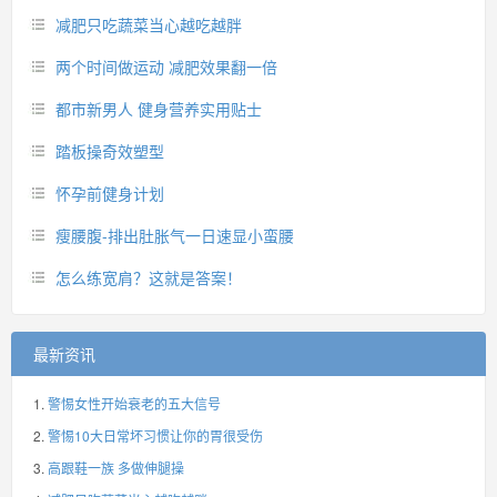
减肥只吃蔬菜当心越吃越胖
两个时间做运动 减肥效果翻一倍
都市新男人 健身营养实用贴士
踏板操奇效塑型
怀孕前健身计划
瘦腰腹-排出肚胀气一日速显小蛮腰
怎么练宽肩？这就是答案！
最新资讯
警惕女性开始衰老的五大信号
警惕10大日常坏习惯让你的胃很受伤
高跟鞋一族 多做伸腿操