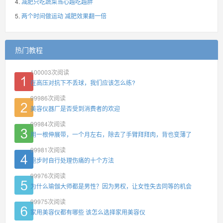
减肥只吃蔬菜当心越吃越胖
两个时间做运动 减肥效果翻一倍
热门教程
100003
次阅读
在高压对抗下不丢球，我们应该怎么练?
99986
次阅读
美容仪器厂是否受到消费者的欢迎
99984
次阅读
用一根伸展带，一个月左右，除去了手臂拜拜肉，背也变薄了
99981
次阅读
跑步时自行处理伤痛的十个方法
99976
次阅读
为什么瑜伽大师都是男性？因为男权，让女性失去同等的机会
99975
次阅读
家用美容仪都有哪些 该怎么选择家用美容仪