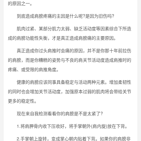
的原因之一。
到底造成肩膀疼痛的主因是什么呢?是因为旧伤吗?
肌肉过紧、某部分肌力太弱、缺乏活动度等因素综合下所造
成的肩膀功能性失衡，才是真正造成肩膀痛的主要原因。
真正造成你过头肩推时会痛的原因，并不是你那十年前拉伤
的肩膀，而是你糟糕的姿势与不良的肩关节活动度造成肩推时的
疼痛、或受限的肩推角度。
健康的肩膀应该同事具备稳定与活动两种元素。增加柔韧性
的同时也会增加关节活动度，加强原本过弱的肌肉将会带给关节
更多的稳定性。
现在来自我检测看看你的肩膀是不是太紧了?
1.将肩胛骨内收下压收好，将手掌朝外(肩内旋)放在下背。
2.手掌朝上旋转，变成掌心朝内贴着下背。如果你的肩膀非