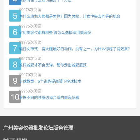
99976
次阅读
为什么瑜伽大师都是男性？因为男权，让女性失去同等的机会
99975
次阅读
家用美容仪都有哪些 该怎么选择家用美容仪
99975
次阅读
瑜伽女神式：瘦大腿最好的动作，没有之一，为什么你练了没效果？
99973
次阅读
这样减肥才不会反弹，帮你走出减肥瓶颈
99970
次阅读
足球教案丨5个训练提高脚下控球技术
99963
次阅读
根据不同的肤质选择合适的美容仪器
广州美容仪器批发论坛版务管理