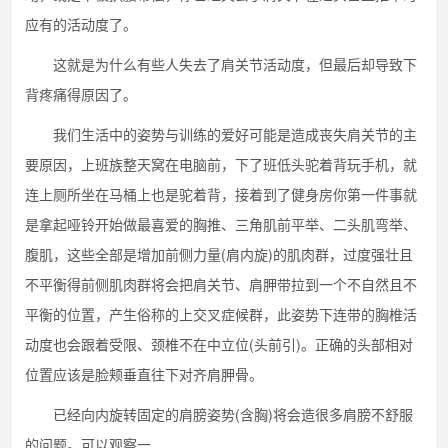
应有的活动度了。
这就是为什么有些人失去了肩关节活动度，但最后却导致下
背疼痛得原因了。
我们生活中的姿势与训练的爱好可能是造成丧失肩关节的主
要原因，上班族整天窝在电脑前，下了班低头驼着背玩手机，就
连上厕所坐在马桶上也是驼着背，接着到了健身房你第一件事就
是拿起哑铃开始做最喜爱的胸推、三角肌前平举、二头肌弯举、
腹肌，这些全部是增加前侧力量(肩内旋)的肌肉群，过度强壮且
不平衡得前侧肌肉群将会把肩关节、肩胛带拉到一个不自然且不
平衡的位置，产生俗称的上交叉症候群，此姿势下连带的胸椎活
动度也会跟着受限、颈椎不在中立位(头前引)。正确的头部相对
位置应该是脸颊垂直往下对齐肩胛骨。
已经向内旋转固定的肩膀姿势(含胸)将会造很多肩膀不舒服
的问题。可以观察一