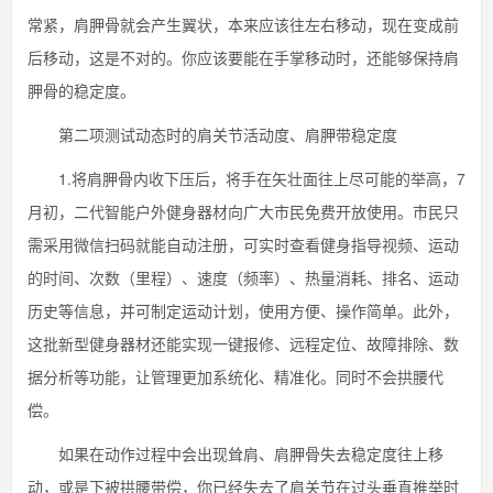
常紧，肩胛骨就会产生翼状，本来应该往左右移动，现在变成前
后移动，这是不对的。你应该要能在手掌移动时，还能够保持肩
胛骨的稳定度。
第二项测试动态时的肩关节活动度、肩胛带稳定度
1.将肩胛骨内收下压后，将手在矢壮面往上尽可能的举高，7
月初，二代智能户外健身器材向广大市民免费开放使用。市民只
需采用微信扫码就能自动注册，可实时查看健身指导视频、运动
的时间、次数（里程）、速度（频率）、热量消耗、排名、运动
历史等信息，并可制定运动计划，使用方便、操作简单。此外，
这批新型健身器材还能实现一键报修、远程定位、故障排除、数
据分析等功能，让管理更加系统化、精准化。同时不会拱腰代
偿。
如果在动作过程中会出现耸肩、肩胛骨失去稳定度往上移
动，或是下被拱腰带偿，你已经失去了肩关节在过头垂直推举时