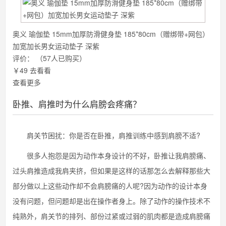
奥义 瑜伽垫 15mm加厚防滑健身垫 185*80cm（赠绑带+网包）
加宽加长男女运动垫子 深紫
评价：
（57人已购买）
￥49
去看看
查看更多
卧推、肩推时为什么肩膀会疼痛？
肩关节困扰：你是否在卧推，肩推训练中感到肩膀不适?
很多人抱怨是因为动作本身设计的不好，卧推让我肩膀痛、
过头肩推造成我肩夹挤，但如果是这样的话那怎么去解释那些大
部分做以上这些动作却不会肩膀痛的人呢?因为动作的设计本身
没有问题，但问题却是出在操作者身上。除了动作的操作技术不
纯熟外，肩关节的排列、部份过紧或过弱的肌肉都是造成肩膀痛