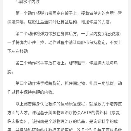
4.肩水平内收
第一个动作将弹力带固定在架子上，接着做单边的肩膀与背
阔肌伸展，屁股往后坐同时让骨盆后倾，增加伸展的力度。
第二个动作将弹力带放在身体后方，一手呈内旋(稍息姿势)
一手将弹力带往上拉，动作过程中请让肩胛带保持稳定，不要上
下左右移动。
第三个动作将手掌放在墙上，旋转躯干，伸展胸大肌与肩
膀。
第四个动作将手横跨胸前，抓住固定物，伸展三角肌群。动
作过程中保持肩胛的内收。
以上赛普健身认证教练的运动康复课程，就是致力于培养这
方面的人才。课程基于美国物理治疗协会APTA的骨外科《康复
临床指南》，该指南是全球物理治疗的结晶，是询证科学的成
果，并且随科研和临床数据不断更新。这几个动作每天可以多做