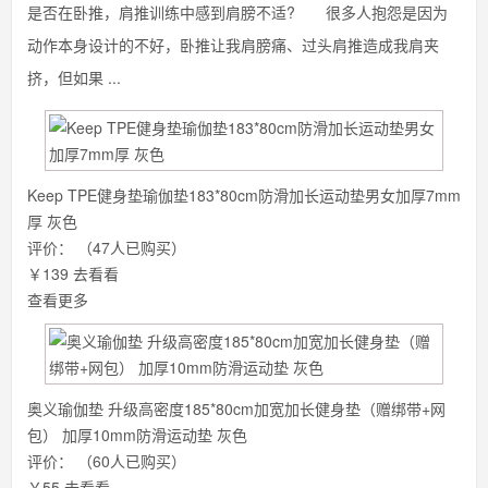
是否在卧推，肩推训练中感到肩膀不适? 很多人抱怨是因为
动作本身设计的不好，卧推让我肩膀痛、过头肩推造成我肩夹
挤，但如果 ...
Keep TPE健身垫瑜伽垫183*80cm防滑加长运动垫男女加厚7mm
厚 灰色
评价：
（47人已购买）
￥139
去看看
查看更多
奥义瑜伽垫 升级高密度185*80cm加宽加长健身垫（赠绑带+网
包） 加厚10mm防滑运动垫 灰色
评价：
（60人已购买）
￥55
去看看