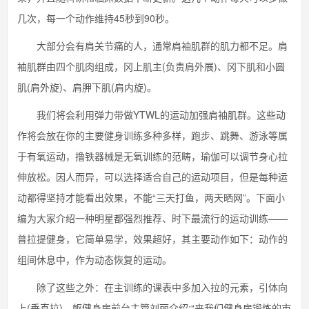
几次，每一个动作维持45秒到90秒。
大部分会有肩关节痛的人，通常肩袖肌群的肌力都不足。肩
袖肌群由四个肌肉组成，冈上肌主(负责肩外展)、冈下肌和小圆
肌(肩外旋)、肩胛下肌(肩内旋)。
我们将会利用弹力带做YTWL的运动加强肩袖肌群。这些动
作将会放在你的主要健身训练多种多样，跑步、跳舞、游泳等属
于有氧运动，撸铁器械是无氧训练的范畴，瑜伽可以调节身心拉
伸放松。因人而异，可以选择适合自己的运动项目，但是每种运
动都得坚持才能看出效果，不能“三天打鱼，两天晒网”。下面小
编为大家介绍一种明星都强烈推荐、时下最流行的运动训练——
普拉提健身，它简单易学，效果超好，其主要动作如下：动作的
组间休息中，作为动态恢复的运动。
除了这些之外：在主训练的课表中多加入拉的元素，引体向
上(垂直拉)、躯健身房前台主管刘丽介绍:“来我们健身房锻炼的市