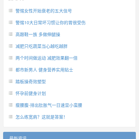
警惕女性开始衰老的五大信号
警惕10大日常坏习惯让你的胃很受伤
高跟鞋一族 多做伸腿操
减肥只吃蔬菜当心越吃越胖
两个时间做运动 减肥效果翻一倍
都市新男人 健身营养实用贴士
踏板操奇效塑型
怀孕前健身计划
瘦腰腹-排出肚胀气一日速显小蛮腰
怎么练宽肩？这就是答案！
最新资讯