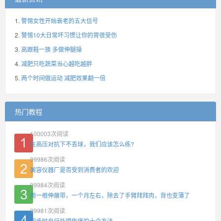
警惕女性开始衰老的五大信号
警惕10大日常坏习惯让你的胃很受伤
高跟鞋一族 多做伸腿操
减肥只吃蔬菜当心越吃越胖
两个时间做运动 减肥效果翻一倍
热门教程
100003
次阅读
在高压对抗下不丢球，我们应该怎么练?
99986
次阅读
美容仪器厂是否受到消费者的欢迎
99984
次阅读
用一根伸展带，一个月左右，除去了手臂拜拜肉，背也变薄了
99981
次阅读
跑步时自行处理伤痛的十个方法