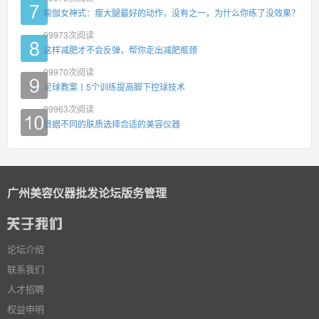
瑜伽女神式：瘦大腿最好的动作，没有之一，为什么你练了没效果？
99973
次阅读
这样减肥才不会反弹，帮你走出减肥瓶颈
99970
次阅读
足球教案丨5个训练提高脚下控球技术
99963
次阅读
根据不同的肤质选择合适的美容仪器
广州美容仪器批发论坛版务管理
论坛介绍
联系我们
人才招聘
权益申明