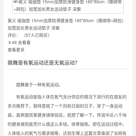
奥义 瑜伽垫 15mm加厚防滑健身垫 185*80cm（赠绑带+网包）
加宽加长男女运动垫子 深紫
评价：
（57人已购买）
￥49
去看看
查看更多
跳舞是有氧运动还是无氧运动？
跳舞属于一种有氧运动。
有氧运动是指人体在氧气充分供应的情况下进行的在朋友的
多次推荐下，我特意挑了一个风和日丽的日子，穿了一身运动
装，直奔国贸某健身镜体验店，就想了解一下，传说中近八千块
的健身镜到底凭什么值这么多钱。体育锻炼。即在运动过程中，
人体吸入的氧气与需求相等，达到生理上这篇文章查阅了全网有