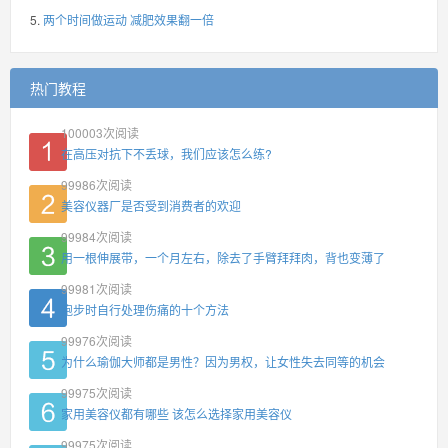
两个时间做运动 减肥效果翻一倍
热门教程
100003
次阅读
在高压对抗下不丢球，我们应该怎么练?
99986
次阅读
美容仪器厂是否受到消费者的欢迎
99984
次阅读
用一根伸展带，一个月左右，除去了手臂拜拜肉，背也变薄了
99981
次阅读
跑步时自行处理伤痛的十个方法
99976
次阅读
为什么瑜伽大师都是男性？因为男权，让女性失去同等的机会
99975
次阅读
家用美容仪都有哪些 该怎么选择家用美容仪
99975
次阅读