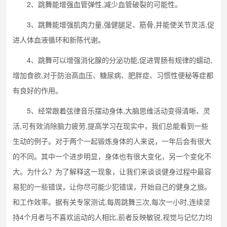
2、跳舞能增强血管弹性,减少血管破裂的可能性。
3、跳舞能增强肌肉力量,强健腿足、筋骨,并能使关节灵活,促
进人体血液循环和新陈代谢。
4、跳舞可以增强消化腺的分泌功能,促进胃肠有规律的蠕动,
增加食欲,对于防治高血压、糖尿病、肥胖症、习惯性便秘等症都
有良好的作用。
5、经常跟着弦律音乐摆动身体,大脑思维活动变得清晰、灵
活,可有效消除脑力疲劳,提高学习在现实中，我们总能看到一些
生动的例子。对于两个一起锻炼身体的人来说，一年后会有很大
的不同。其中一个进步明显，身体也有很大变化，另一个变化不
大。为什么？为了解释这一现象，让我们来谈谈健身过程中最容
易犯的一些错误，让你尽可能少犯错误，开始自己的健身之旅。
和工作效率。据有关专家测试,每周跳舞三次,每次一小时,连续坚
持4个月者与不喜欢运动的人相比,前者反映敏锐,视觉与记忆力均