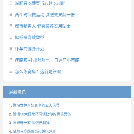
减肥只吃蔬菜当心越吃越胖
两个时间做运动 减肥效果翻一倍
都市新男人 健身营养实用贴士
踏板操奇效塑型
怀孕前健身计划
瘦腰腹-排出肚胀气一日速显小蛮腰
怎么练宽肩？这就是答案！
最新资讯
警惕女性开始衰老的五大信号
警惕10大日常坏习惯让你的胃很受伤
高跟鞋一族 多做伸腿操
减肥只吃蔬菜当心越吃越胖