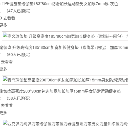
ep TPE健身垫瑜伽垫183*80cm防滑加长运动垫男女加厚7mm厚 灰色
：
（47人已购买）
9
去看看
更多
瑜伽垫 升级高密度185*80cm加宽加长健身垫（赠绑带+网包） 加厚10m
：
（60人已购买）
去看看
更多
瑜伽垫高密度200*90cm包边加宽加长加厚15mm男女防滑运动健身垫
背也变薄了
：
（58人已购买）
去看看
更多
同等的机会