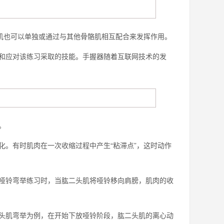
肌也可以单独或通过与其他骨骼肌相互配合来发挥作用。
应对该练习采取的技能。手握器随着互联网技术的发
。
。有时肌肉在一次收缩过程中产生“粘滞点”，这时动作
铃弯举练习时，当肱二头肌将哑铃移向肩膀，肌肉的收
肌弯举为例，在开始下放哑铃阶段，肱二头肌的离心动