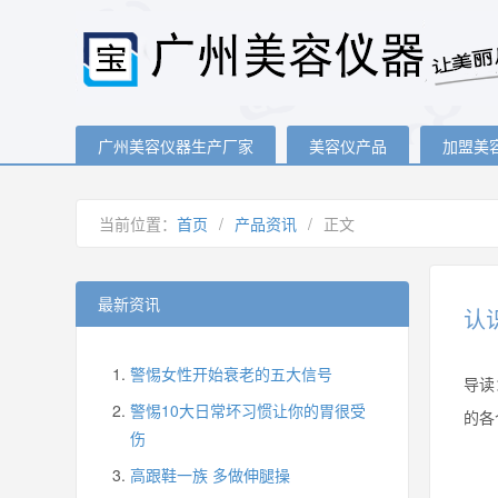
广州美容仪器生产厂家
美容仪产品
加盟美
当前位置：
首页
/
产品资讯
/
正文
最新资讯
认
警惕女性开始衰老的五大信号
导读
警惕10大日常坏习惯让你的胃很受
的各
伤
高跟鞋一族 多做伸腿操