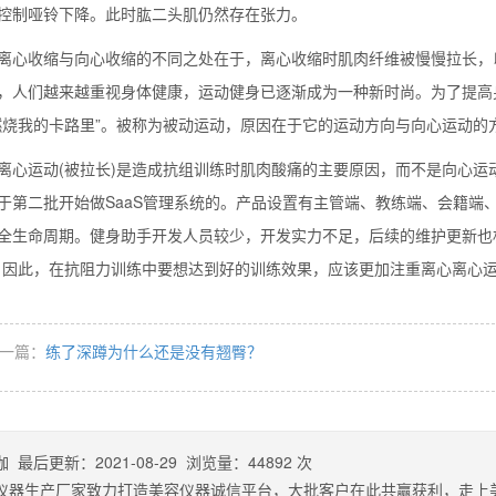
控制哑铃下降。此时肱二头肌仍然存在张力。
收缩与向心收缩的不同之处在于，离心收缩时肌肉纤维被慢慢拉长，以
，人们越来越重视身体健康，运动健身已逐渐成为一种新时尚。为了提高
燃烧我的卡路里”。被称为被动运动，原因在于它的运动方向与向心运动的
运动(被拉长)是造成抗组训练时肌肉酸痛的主要原因，而不是向心运动
于第二批开始做SaaS管理系统的。产品设置有主管端、教练端、会籍端
全生命周期。健身助手开发人员较少，开发实力不足，后续的维护更新也
。因此，在抗阻力训练中要想达到好的训练效果，应该更加注重离心离心
一篇：
练了深蹲为什么还是没有翘臀？
伽
最后更新：
2021-08-29
浏览量：
44892
次
仪器生产厂家致力打造美容仪器诚信平台，大批客户在此共赢获利，走上