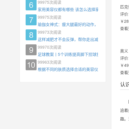
99975
次阅读
匹克
家用美容仪都有哪些 该怎么选择家用美容仪
评价
99975
次阅读
￥28
瑜伽女神式：瘦大腿最好的动作，没有之一，为什
查看
99973
次阅读
这样减肥才不会反弹，帮你走出减肥瓶颈
99970
次阅读
奥义
足球教案丨5个训练提高脚下控球技术
评价
99963
次阅读
￥49
根据不同的肤质选择合适的美容仪器
查看
认
肌肉
追着
趣。