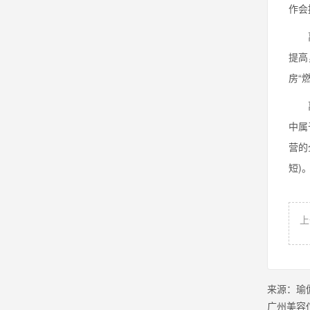
作会
离心
提高
房“
离心
中属
营的
短)
上
来源：
瑜
广州美容