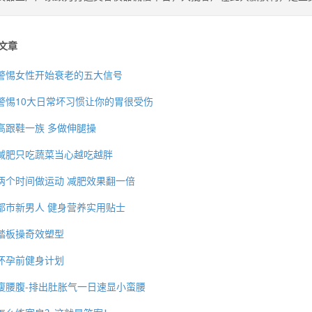
文章
警惕女性开始衰老的五大信号
警惕10大日常坏习惯让你的胃很受伤
高跟鞋一族 多做伸腿操
减肥只吃蔬菜当心越吃越胖
两个时间做运动 减肥效果翻一倍
都市新男人 健身营养实用贴士
踏板操奇效塑型
怀孕前健身计划
瘦腰腹-排出肚胀气一日速显小蛮腰