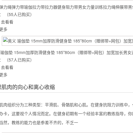
弹力绳弹力带瑜伽拉力带拉力器健身阻力带男女力量训练拉力绳伸展带黑色3
：
（55人已购买）
去看看
么你练了没效果？
更多
 瑜伽垫 15mm加厚防滑健身垫 185*80cm（赠绑带+网包）加宽加长男
：
（57人已购买）
去看看
更多
识肌肉的向心和离心收缩
组织分为三种类型：平滑肌、骨骼肌和心肌。在健身抗阻力训练中，骨
办卡，这要视个人情况而定。在健身初期有一个经验丰富的教练指导，你
当然，教练的能力也是参差不齐的，不乏一