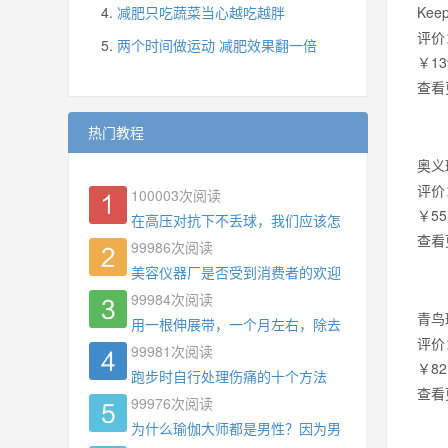
减肥只吃蔬菜当心越吃越胖
Ke
评价
两个时间做运动 减肥效果翻一倍
￥13
查看
热门教程
奥义
评价
100003
次阅读
￥55
在高压对抗下不丢球，我们应该怎么练?
查看
99986
次阅读
美容仪器厂是否受到消费者的欢迎
99984
次阅读
青鸟
用一根伸展带，一个月左右，除去了手臂拜拜肉，
评价
99981
次阅读
￥82
跑步时自行处理伤痛的十个方法
查看
99976
次阅读
为什么瑜伽大师都是男性？因为男权，让女性失去