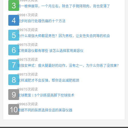
用一根伸展带，一个月左右，除去了手臂拜拜肉，背也变薄了
99981
次阅读
跑步时自行处理伤痛的十个方法
99976
次阅读
为什么瑜伽大师都是男性？因为男权，让女性失去同等的机会
99975
次阅读
家用美容仪都有哪些 该怎么选择家用美容仪
99975
次阅读
瑜伽女神式：瘦大腿最好的动作，没有之一，为什么你练了没效果？
99973
次阅读
这样减肥才不会反弹，帮你走出减肥瓶颈
99970
次阅读
足球教案丨5个训练提高脚下控球技术
99963
次阅读
根据不同的肤质选择合适的美容仪器