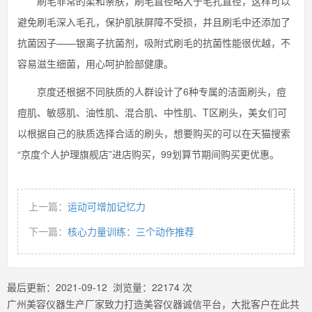
刷毛非常的柔和亲肤，刷毛直径略大于毛孔直径，这样可以
避免刷毛深入毛孔，保护肌肤屏障不受损，并且刷毛中还添加了
抗菌因子——银离子抗菌剂，吸附式刷毛的抗菌性能很优越，不
容易滋生细菌，用心呵护脸部健康。
京度还根据不同肤质的人群设计了6种专属的洁面刷头，痘
痘肌、敏感肌、油性肌、混合肌、中性肌、T区刷头，美女们可
以根据自己的肤质选择合适的刷头，想要购买的可以在天猫搜索
“京度个人护理旗舰店”进店购买，99划算节期间购买更优惠。
上一篇：
运动可增加记忆力
下一篇：
核心力量训练：三个动作推荐
最后更新：
2021-09-12
浏览量：
22174
次
广州美容仪器生产厂家致力打造美容仪器诚信平台，大批客户在此共