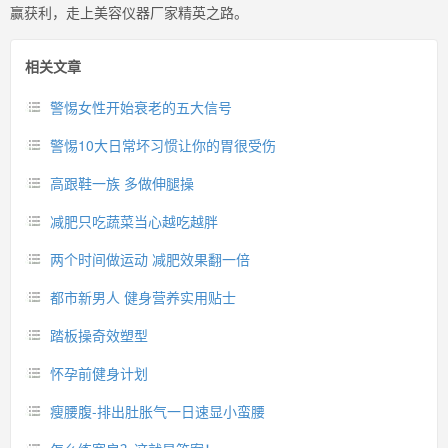
赢获利，走上美容仪器厂家精英之路。
相关文章
警惕女性开始衰老的五大信号
警惕10大日常坏习惯让你的胃很受伤
高跟鞋一族 多做伸腿操
减肥只吃蔬菜当心越吃越胖
两个时间做运动 减肥效果翻一倍
都市新男人 健身营养实用贴士
踏板操奇效塑型
怀孕前健身计划
瘦腰腹-排出肚胀气一日速显小蛮腰