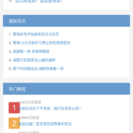
怎么练宽肩？这就是答案！
最新资讯
警惕女性开始衰老的五大信号
警惕10大日常坏习惯让你的胃很受伤
高跟鞋一族 多做伸腿操
减肥只吃蔬菜当心越吃越胖
两个时间做运动 减肥效果翻一倍
热门教程
100003
次阅读
在高压对抗下不丢球，我们应该怎么练?
99986
次阅读
美容仪器厂是否受到消费者的欢迎
99984
次阅读