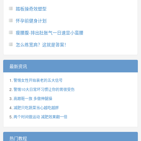
踏板操奇效塑型
怀孕前健身计划
瘦腰腹-排出肚胀气一日速显小蛮腰
怎么练宽肩？这就是答案！
最新资讯
警惕女性开始衰老的五大信号
警惕10大日常坏习惯让你的胃很受伤
高跟鞋一族 多做伸腿操
减肥只吃蔬菜当心越吃越胖
两个时间做运动 减肥效果翻一倍
热门教程