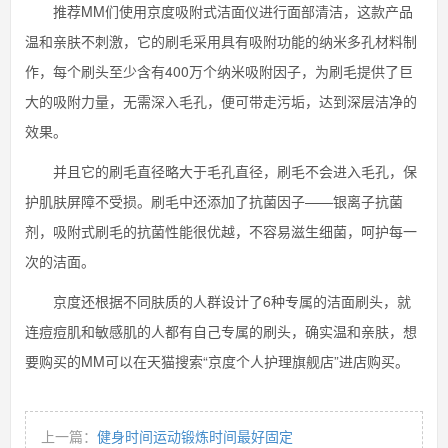
推荐MM们使用京度吸附式洁面仪进行面部清洁，这款产品
温和亲肤不刺激，它的刷毛采用具有吸附功能的纳米多孔材料制
作，每个刷头至少含有400万个纳米吸附因子，为刷毛提供了巨
大的吸附力量，无需深入毛孔，便可带走污垢，达到深层洁净的
效果。
并且它的刷毛直径略大于毛孔直径，刷毛不会进入毛孔，保
护肌肤屏障不受损。刷毛中还添加了抗菌因子——银离子抗菌
剂，吸附式刷毛的抗菌性能很优越，不容易滋生细菌，呵护每一
次的洁面。
京度还根据不同肤质的人群设计了6种专属的洁面刷头，就
连痘痘肌和敏感肌的人都有自己专属的刷头，确实温和亲肤，想
要购买的MM可以在天猫搜索“京度个人护理旗舰店”进店购买。
上一篇：
健身时间运动锻炼时间最好固定