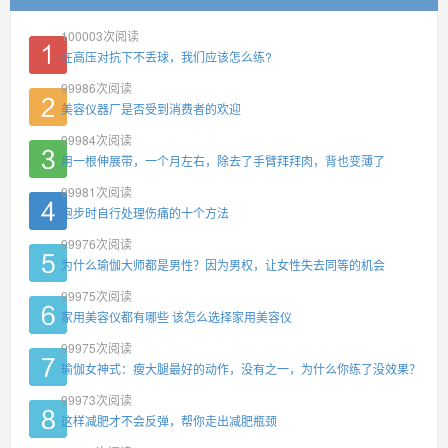
100003
次阅读
在高压对抗下不丢球，我们应该怎么练?
99986
次阅读
美容仪器厂是否受到消费者的欢迎
99984
次阅读
用一根伸展带，一个月左右，除去了手臂拜拜肉，背也变薄了
99981
次阅读
跑步时自行处理伤痛的十个方法
99976
次阅读
为什么瑜伽大师都是男性？因为男权，让女性失去同等的机会
99975
次阅读
家用美容仪都有哪些 该怎么选择家用美容仪
99975
次阅读
瑜伽女神式：瘦大腿最好的动作，没有之一，为什么你练了没效果？
99973
次阅读
这样减肥才不会反弹，帮你走出减肥瓶颈