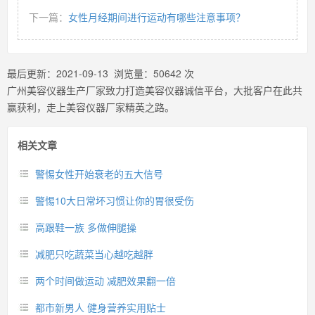
下一篇：
女性月经期间进行运动有哪些注意事项？
最后更新：
2021-09-13
浏览量：
50642
次
广州美容仪器生产厂家致力打造美容仪器诚信平台，大批客户在此共
赢获利，走上美容仪器厂家精英之路。
相关文章
警惕女性开始衰老的五大信号
警惕10大日常坏习惯让你的胃很受伤
高跟鞋一族 多做伸腿操
减肥只吃蔬菜当心越吃越胖
两个时间做运动 减肥效果翻一倍
都市新男人 健身营养实用贴士