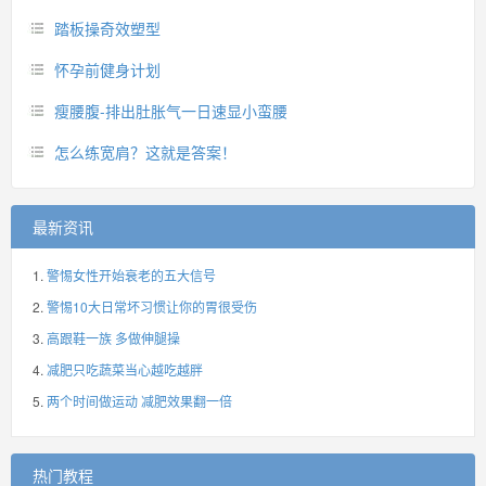
踏板操奇效塑型
怀孕前健身计划
瘦腰腹-排出肚胀气一日速显小蛮腰
怎么练宽肩？这就是答案！
最新资讯
警惕女性开始衰老的五大信号
警惕10大日常坏习惯让你的胃很受伤
高跟鞋一族 多做伸腿操
减肥只吃蔬菜当心越吃越胖
两个时间做运动 减肥效果翻一倍
热门教程