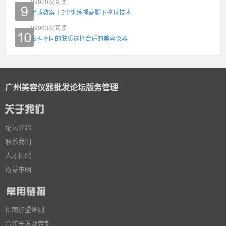
99970
次阅读
足球教案丨5个训练提高脚下控球技术
99963
次阅读
根据不同的肤质选择合适的美容仪器
广州美容仪器批发论坛版务管理
论坛介绍
联系我们
人才招聘
权益申明
招商加盟细则
合作开发及定制