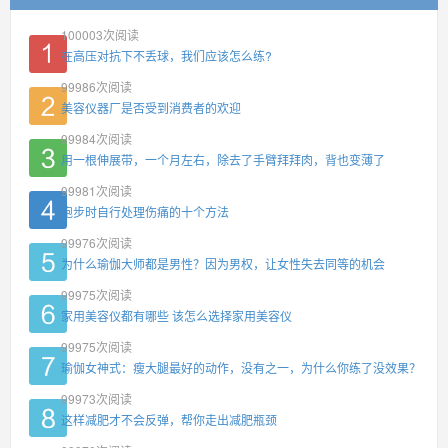
100003
次阅读
在高压对抗下不丢球，我们应该怎么练?
99986
次阅读
美容仪器厂是否受到消费者的欢迎
99984
次阅读
用一根伸展带，一个月左右，除去了手臂拜拜肉，背也变薄了
99981
次阅读
跑步时自行处理伤痛的十个方法
99976
次阅读
为什么瑜伽大师都是男性？因为男权，让女性失去同等的机会
99975
次阅读
家用美容仪都有哪些 该怎么选择家用美容仪
99975
次阅读
瑜伽女神式：瘦大腿最好的动作，没有之一，为什么你练了没效果？
99973
次阅读
这样减肥才不会反弹，帮你走出减肥瓶颈