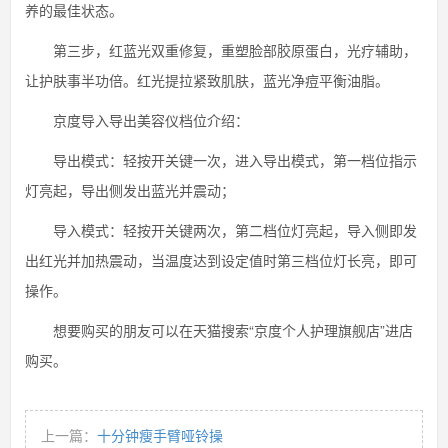
养的最佳状态。
第三步，红蓝光双重修复，重塑脸部胶原蛋白，光疗辅助，
让护肤事半功倍。红光提拉紧致肌肤，蓝光净痘平衡油脂。
京度导入导出美容仪档位介绍：
导出模式：轻按开关键一次，进入导出模式，第一档位指示
灯亮起，导出侧发出蓝光并震动；
导入模式：轻按开关键两次，第二档位灯亮起，导入侧即发
出红光并加热震动，当温度达到设定值时第三档位灯长亮，即可
操作。
想要购买的朋友可以在天猫搜索“京度个人护理旗舰店”进店
购买。
上一篇：
十分钟瘦手臂哑铃操