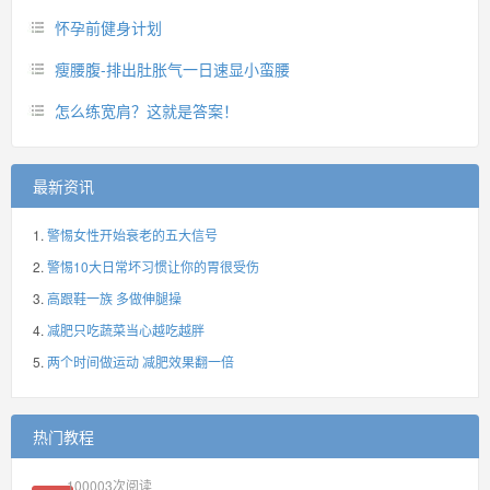
怀孕前健身计划
瘦腰腹-排出肚胀气一日速显小蛮腰
怎么练宽肩？这就是答案！
最新资讯
警惕女性开始衰老的五大信号
警惕10大日常坏习惯让你的胃很受伤
高跟鞋一族 多做伸腿操
减肥只吃蔬菜当心越吃越胖
两个时间做运动 减肥效果翻一倍
热门教程
100003
次阅读