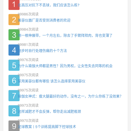
在高压对抗下不丢球，我们应该怎么练?
99986
次阅读
美容仪器厂是否受到消费者的欢迎
99984
次阅读
用一根伸展带，一个月左右，除去了手臂拜拜肉，背也变薄了
99981
次阅读
跑步时自行处理伤痛的十个方法
99976
次阅读
为什么瑜伽大师都是男性？因为男权，让女性失去同等的机会
99975
次阅读
家用美容仪都有哪些 该怎么选择家用美容仪
99975
次阅读
瑜伽女神式：瘦大腿最好的动作，没有之一，为什么你练了没效果？
99973
次阅读
这样减肥才不会反弹，帮你走出减肥瓶颈
99970
次阅读
足球教案丨5个训练提高脚下控球技术