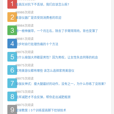
在高压对抗下不丢球，我们应该怎么练?
99986
次阅读
美容仪器厂是否受到消费者的欢迎
99984
次阅读
用一根伸展带，一个月左右，除去了手臂拜拜肉，背也变薄了
99981
次阅读
跑步时自行处理伤痛的十个方法
99976
次阅读
为什么瑜伽大师都是男性？因为男权，让女性失去同等的机会
99975
次阅读
家用美容仪都有哪些 该怎么选择家用美容仪
99975
次阅读
瑜伽女神式：瘦大腿最好的动作，没有之一，为什么你练了没效果？
99973
次阅读
这样减肥才不会反弹，帮你走出减肥瓶颈
99970
次阅读
足球教案丨5个训练提高脚下控球技术