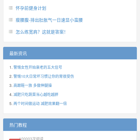
怀孕前健身计划
瘦腰腹-排出肚胀气一日速显小蛮腰
怎么练宽肩？这就是答案！
最新资讯
警惕女性开始衰老的五大信号
警惕10大日常坏习惯让你的胃很受伤
高跟鞋一族 多做伸腿操
减肥只吃蔬菜当心越吃越胖
两个时间做运动 减肥效果翻一倍
热门教程
100003
次阅读