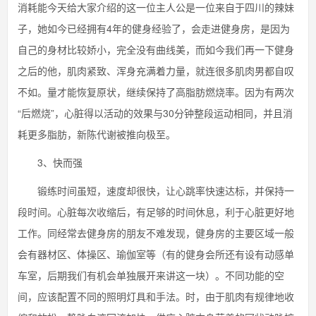
消耗能今天给大家介绍的这一位主人公是一位来自于四川的辣妹
子，她如今已经拥有4年的健身经验了，会走进健身房，是因为
自己的身材比较娇小，完全没有曲线美，而如今我们再一下健身
之后的他，肌肉紧致、浑身充满着力量，就连很多肌肉男都自叹
不如。量才能恢复原状，继续保持了高脂肪燃烧率。因为有两次
“后燃烧”，心脏得以活动的效果与30分钟整段运动相同，并且消
耗更多脂肪，新陈代谢被推向极至。
3、快而强
锻练时间虽短，速度却很快，让心跳率快速达标，并保持一
段时间。心脏每次收缩后，有足够的时间休息，利于心脏更好地
工作。同经常去健身房的朋友不难发现，健身房的主要区域一般
会有器材区、体操区、瑜伽室等（有的健身会所还有设有动感单
车室，后期我们有机会单独展开来讲这一块）。不同功能的空
间，应该配置不同的照明灯具和手法。时，由于肌肉有规律地收