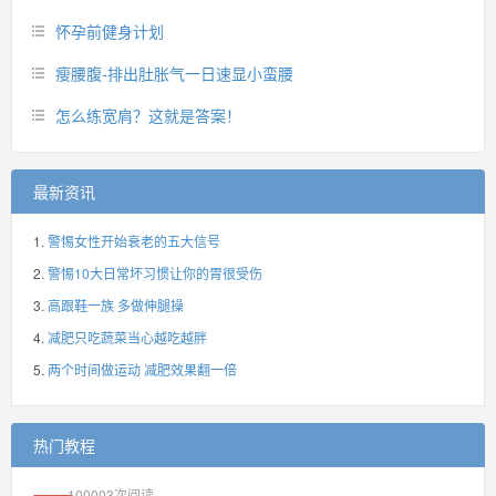
怀孕前健身计划
瘦腰腹-排出肚胀气一日速显小蛮腰
怎么练宽肩？这就是答案！
最新资讯
警惕女性开始衰老的五大信号
警惕10大日常坏习惯让你的胃很受伤
高跟鞋一族 多做伸腿操
减肥只吃蔬菜当心越吃越胖
两个时间做运动 减肥效果翻一倍
热门教程
100003
次阅读