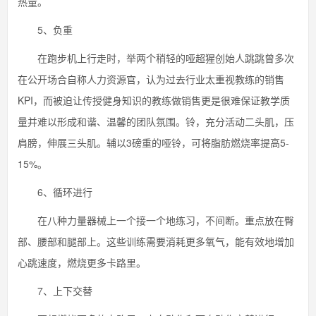
热量。
5、负重
在跑步机上行走时，举两个稍轻的哑超猩创始人跳跳曾多次
在公开场合自称人力资源官，认为过去行业太重视教练的销售
KPI，而被迫让传授健身知识的教练做销售更是很难保证教学质
量并难以形成和谐、温馨的团队氛围。铃，充分活动二头肌，压
肩膀，伸展三头肌。辅以3磅重的哑铃，可将脂肪燃烧率提高5-
15%。
6、循环进行
在八种力量器械上一个接一个地练习，不间断。重点放在臀
部、腰部和腿部上。这些训练需要消耗更多氧气，能有效地增加
心跳速度，燃烧更多卡路里。
7、上下交替