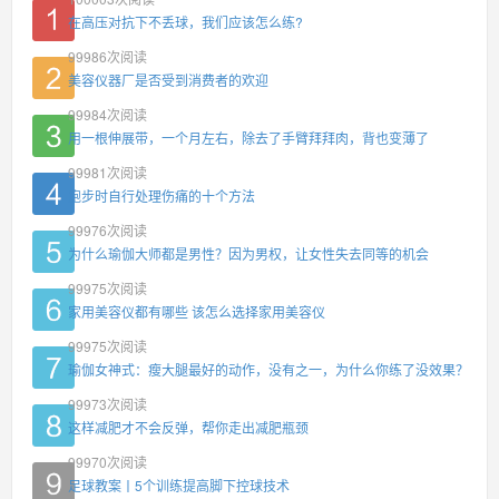
在高压对抗下不丢球，我们应该怎么练?
99986
次阅读
美容仪器厂是否受到消费者的欢迎
99984
次阅读
用一根伸展带，一个月左右，除去了手臂拜拜肉，背也变薄了
99981
次阅读
跑步时自行处理伤痛的十个方法
99976
次阅读
为什么瑜伽大师都是男性？因为男权，让女性失去同等的机会
99975
次阅读
家用美容仪都有哪些 该怎么选择家用美容仪
99975
次阅读
瑜伽女神式：瘦大腿最好的动作，没有之一，为什么你练了没效果？
99973
次阅读
这样减肥才不会反弹，帮你走出减肥瓶颈
99970
次阅读
足球教案丨5个训练提高脚下控球技术