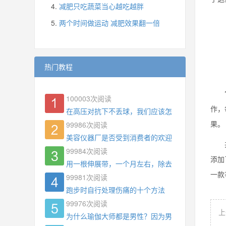
减肥只吃蔬菜当心越吃越胖
两个时间做运动 减肥效果翻一倍
热门教程
它便
100003
次阅读
作，
在高压对抗下不丢球，我们应该怎么练?
果。
99986
次阅读
美容仪器厂是否受到消费者的欢迎
并且
99984
次阅读
添加
用一根伸展带，一个月左右，除去了手臂拜拜肉，
一款
99981
次阅读
跑步时自行处理伤痛的十个方法
99976
次阅读
上
为什么瑜伽大师都是男性？因为男权，让女性失去