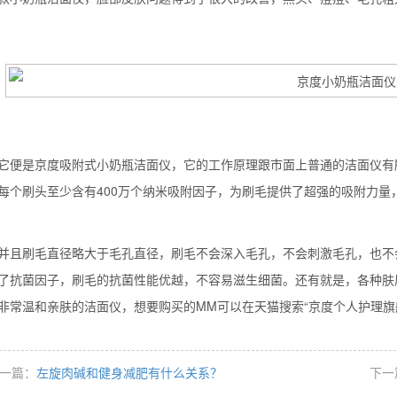
是京度吸附式小奶瓶洁面仪，它的工作原理跟市面上普通的洁面仪有所
每个刷头至少含有400万个纳米吸附因子，为刷毛提供了超强的吸附力
刷毛直径略大于毛孔直径，刷毛不会深入毛孔，不会刺激毛孔，也不会
了抗菌因子，刷毛的抗菌性能优越，不容易滋生细菌。还有就是，各种肤
背也变薄了
非常温和亲肤的洁面仪，想要购买的MM可以在天猫搜索“京度个人护理旗
一篇：
左旋肉碱和健身减肥有什么关系？
下一
同等的机会