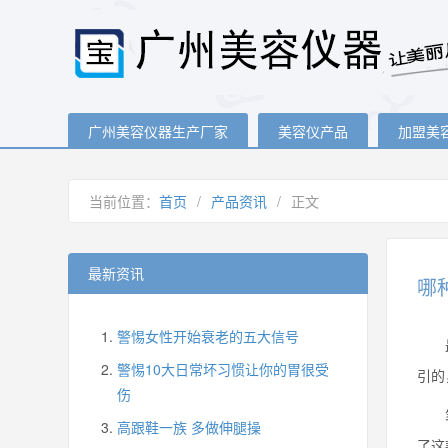
广州美容仪器生产厂家
美容仪产品
加盟美
当前位置：
首页
/
产品资讯
/
正文
最新资讯
哪
警惕女性开始衰老的五大信号
最
警惕10大日常坏习惯让你的胃很受
引的
伤
笔者
高跟鞋一族 多做伸腿操
了这