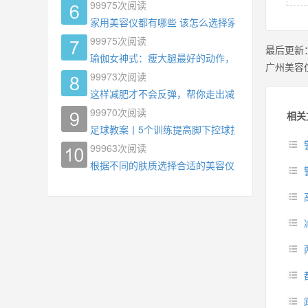
99975
次阅读
家用美容仪都有哪些 该怎么选择家用美容仪
99975
次阅读
最后更新
瑜伽女神式：瘦大腿最好的动作，没有之一，为什
广州美容
99973
次阅读
这样减肥才不会反弹，帮你走出减肥瓶颈
99970
次阅读
相关
足球教案丨5个训练提高脚下控球技术
99963
次阅读
根据不同的肤质选择合适的美容仪器