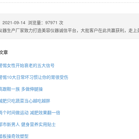
：
2021-09-14
浏览量：
97971
次
么你练了没效果？
仪器生产厂家致力打造美容仪器诚信平台，大批客户在此共赢获利，走上
文章
警惕女性开始衰老的五大信号
警惕10大日常坏习惯让你的胃很受伤
高跟鞋一族 多做伸腿操
减肥只吃蔬菜当心越吃越胖
两个时间做运动 减肥效果翻一倍
都市新男人 健身营养实用贴士
踏板操奇效塑型