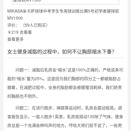
MIKASA米卡萨排球中考学生专用球训练比赛5号初学者硬排软
MV1500
评价：
（59人已购买）
￥219
去看看
查看更多
女士健身减脂的过程中，如何不让胸部缩水下垂？
问题一：减脂后乳房会“缩水”这是100%正确的，严格说来可
能的“缩水”量为25%。这是因为我们胸部的四分之一都被脂肪占
据着，在减肥过程中，全身的脂肪都会被缓慢消耗掉，我们娇贵
的胸部也不例外。
问题二：在进行跑步、弹跳等运动时，乳房会震动摇晃。调
查报告显示，一般人跑步1英里，乳房就摇动135除了气味，健身
房总是一个充满各种叫声的地方。哼哈大将们就不说了，一些男