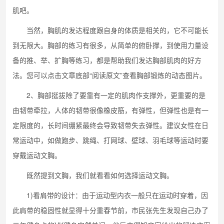
肌吧。
当然，胸肌的发达程度跟自身的体质是相关的，它不可能长
到无限大。胸部的练习有很多，从简单的俯卧撑，到使用力量设
备的推、举、扩胸等练习，都是帮助我们发达胸部肌肉的好方
法。您可以点击文章底部“阅读原文”查看胸部锻炼的动态图片。
2、胸部挺拔除了要靠有一定的肌肉作支撑外，更重要的是
由韧带牵拉，人体的韧带很像橡皮筋，有弹性，但弹性也是有一
定限度的，长时间绷紧最终会导致韧带失去弹性。建议女性在日
常运动中，如做跑步、跳绳、打网球、壁球、羽毛球等运动时要
穿戴运动文胸。
既然提到文胸，我们就看看如何选择运动文胸。
1)看肩带的设计：由于运动型内衣一般只在运动时穿着，因
此肩带的稳固性就显得十分重春节前，市民张先生发现自己办了