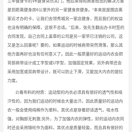
三年健身卡的VK健身突然关门，他后来得知商家给出的解决方案
是到距离健身房6公里外的另一家健身房健身。“本来就是图店离
家近才办的卡，让我们去领秀城另一家店健身，而且我们的权益
也没有明确的保障，这很不合适。”后来，张先生翻出办卡时签的
合同发现，自己合同上盖章的公司是另一家早已注销的公司，这
又是怎么回事呢？要的，如果运动的时候肩带突然滑落，那么其
他方面再好也没有任何意义了。因此一般质量好的运动内衣会把
背部肩带设计成工字型或U字型，加强固定效果，另外肩带还会
采用加宽或双肩带设计，既可以防止下滑，又能加大内衣的提拉
力度。
2)看布料的材质：运动型的内衣必须具有很好的透气性和吸
汗性的，因为我们运动的时候会大量出汗。因此质量好的运动内
衣一般会使用纯棉作为里料，其优点是穿着舒适透气，吸水性
强，对胸部无刺激;另外，为了加强内衣的弹性，好的运动内衣同
时还会采用锦纶作为面料，其优点是质量轻盈，而且具有很好的