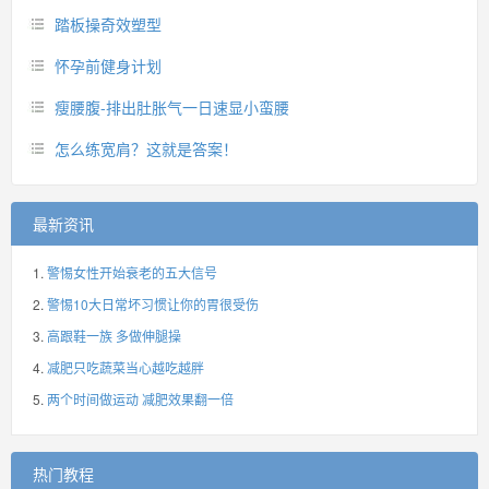
踏板操奇效塑型
怀孕前健身计划
瘦腰腹-排出肚胀气一日速显小蛮腰
怎么练宽肩？这就是答案！
最新资讯
警惕女性开始衰老的五大信号
警惕10大日常坏习惯让你的胃很受伤
高跟鞋一族 多做伸腿操
减肥只吃蔬菜当心越吃越胖
两个时间做运动 减肥效果翻一倍
热门教程