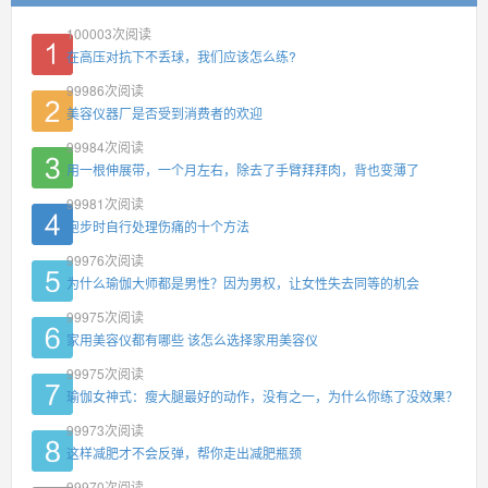
100003
次阅读
在高压对抗下不丢球，我们应该怎么练?
99986
次阅读
美容仪器厂是否受到消费者的欢迎
99984
次阅读
用一根伸展带，一个月左右，除去了手臂拜拜肉，背也变薄了
99981
次阅读
跑步时自行处理伤痛的十个方法
99976
次阅读
为什么瑜伽大师都是男性？因为男权，让女性失去同等的机会
99975
次阅读
家用美容仪都有哪些 该怎么选择家用美容仪
99975
次阅读
瑜伽女神式：瘦大腿最好的动作，没有之一，为什么你练了没效果？
99973
次阅读
这样减肥才不会反弹，帮你走出减肥瓶颈
99970
次阅读