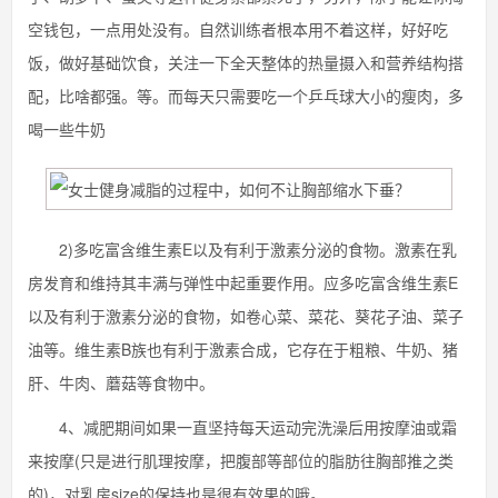
空钱包，一点用处没有。自然训练者根本用不着这样，好好吃
饭，做好基础饮食，关注一下全天整体的热量摄入和营养结构搭
配，比啥都强。等。而每天只需要吃一个乒乓球大小的瘦肉，多
喝一些牛奶
2)多吃富含维生素E以及有利于激素分泌的食物。激素在乳
房发育和维持其丰满与弹性中起重要作用。应多吃富含维生素E
以及有利于激素分泌的食物，如卷心菜、菜花、葵花子油、菜子
油等。维生素B族也有利于激素合成，它存在于粗粮、牛奶、猪
肝、牛肉、蘑菇等食物中。
4、减肥期间如果一直坚持每天运动完洗澡后用按摩油或霜
来按摩(只是进行肌理按摩，把腹部等部位的脂肪往胸部推之类
的)，对乳房size的保持也是很有效果的哦。