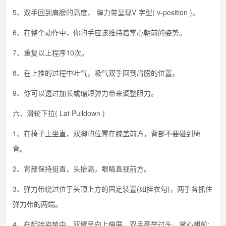
5、双手回到肩膀的高度， 弹力带呈现V 字型( v-position )。
6、在整个动作中，你的手应该维持着掌心朝前的姿势。
7、重复以上程序10次。
8、在上推的过程中吐气，吸气双手回到肩膀的位置。
9、你可以透过加长或缩短弹力带来调整阻力。
六、滑轮下拉( Lat Pulldown )
1、在椅子上坐直，双脚的位置在膝盖前方，背部不要碰到椅
背。
2、背部保持挺直，头抬高，眼睛直视前方。
3、弹力带绕过位于头顶上方的固定装置(如挂衣勾)，两手各抓住
弹力带的两端。
4、在起始姿势中，双臂呈向上伸展，双手高举过头，掌心朝前;