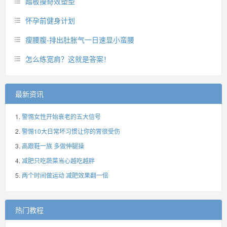
踏板操奇效塑型
怀孕前健身计划
瘦腰腹-排出肚胀气一日速显小蛮腰
怎么练宽肩？这就是答案！
最新资讯
警惕女性开始衰老的五大信号
警惕10大日常坏习惯让你的胃很受伤
高跟鞋一族 多做伸腿操
减肥只吃蔬菜当心越吃越胖
两个时间做运动 减肥效果翻一倍
热门教程