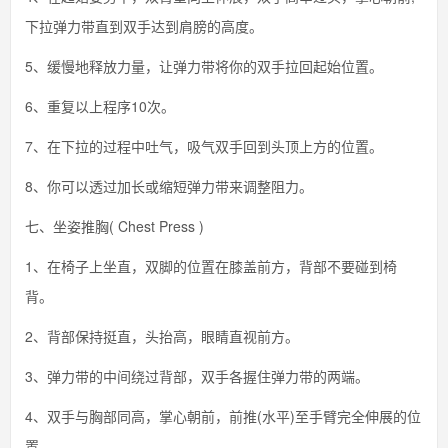
下拉弹力带直到双手达到肩膀的高度。
5、缓慢地释放力量，让弹力带将你的双手拉回起始位置。
6、重复以上程序10次。
7、在下拉的过程中吐气，吸气双手回到头顶上方的位置。
8、你可以透过加长或缩短弹力带来调整阻力。
七、坐姿推胸( Chest Press )
1、在椅子上坐直，双脚的位置在膝盖前方，背部不要碰到椅
背。
2、背部保持挺直，头抬高，眼睛直视前方。
3、弹力带的中间绕过背部，双手各握住弹力带的两端。
4、双手与胸部同高，掌心朝前，前推(水平)至手臂完全伸展的位
置。