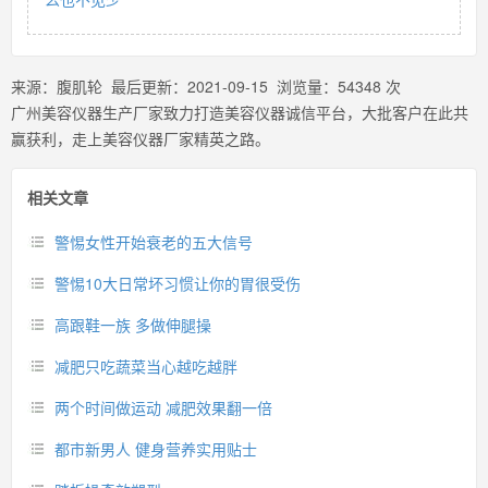
来源：
腹肌轮
最后更新：
2021-09-15
浏览量：
54348
次
广州美容仪器生产厂家致力打造美容仪器诚信平台，大批客户在此共
赢获利，走上美容仪器厂家精英之路。
相关文章
警惕女性开始衰老的五大信号
警惕10大日常坏习惯让你的胃很受伤
高跟鞋一族 多做伸腿操
减肥只吃蔬菜当心越吃越胖
两个时间做运动 减肥效果翻一倍
都市新男人 健身营养实用贴士