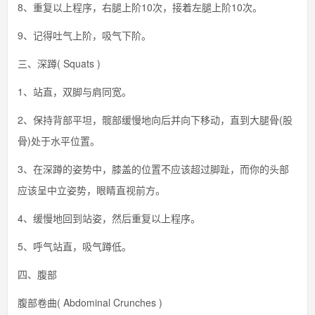
8、重复以上程序，右腿上阶10次，接着左腿上阶10次。
9、记得吐气上阶，吸气下阶。
三、深蹲( Squats )
1、站直，双脚与肩同宽。
2、保持背部平坦，髋部缓慢地向后并向下移动，直到大腿骨(股
骨)处于水平位置。
3、在深蹲的姿势中，膝盖的位置不应该超过脚趾，而你的头部
应该呈中立姿势，眼睛直视前方。
4、缓慢地回到站姿，然后重复以上程序。
5、呼气站直，吸气蹲低。
四、腹部
腹部卷曲( Abdominal Crunches )