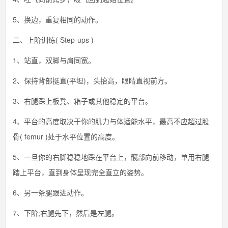
5、换边，重复相同的动作。
二、上阶训练( Step-ups )
1、站直，双脚与肩同宽。
2、保持背部挺直(平坦)，头抬高，眼睛直视前方。
3、右腿踩上板凳、箱子或其他稳定的平台。
4、平台的高度取决于你的肌力与体适能水平，最高不应超过股
骨( femur )处于水平位置的高度。
5、一旦你的右脚稳稳地踩在平台上，髋部向前移动，单用右腿
踏上平台，直到身体呈现完全直立的姿势。
6、另一条腿跟进动作。
7、下阶;右腿先下，然后是左腿。