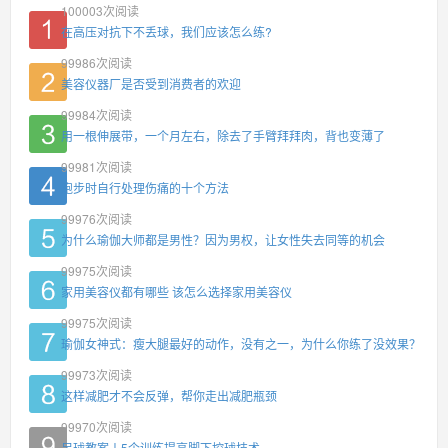
100003
次阅读
在高压对抗下不丢球，我们应该怎么练?
99986
次阅读
美容仪器厂是否受到消费者的欢迎
99984
次阅读
用一根伸展带，一个月左右，除去了手臂拜拜肉，背也变薄了
99981
次阅读
跑步时自行处理伤痛的十个方法
99976
次阅读
为什么瑜伽大师都是男性？因为男权，让女性失去同等的机会
99975
次阅读
家用美容仪都有哪些 该怎么选择家用美容仪
99975
次阅读
瑜伽女神式：瘦大腿最好的动作，没有之一，为什么你练了没效果？
99973
次阅读
这样减肥才不会反弹，帮你走出减肥瓶颈
99970
次阅读
足球教案丨5个训练提高脚下控球技术