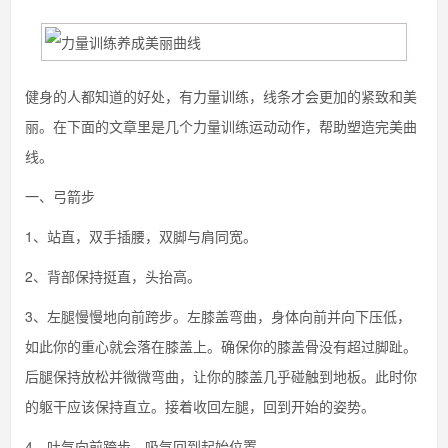
健身的人都知道的好处，有力量训练，线条才会更加的紧致和美
丽。在下面的文章里是几个力量训练运动动作，帮助塑造完美曲
线。
一、弓箭步
1、站直，双手插腰，双脚与肩同宽。
2、背部保持挺直，头抬高。
3、左腿慢慢地向前跨步。左膝盖弯曲，身体向前并向下压低，
如此你的重心就会落在膝盖上。确保你的膝盖骨没有超过脚趾。
后腿保持放松并微微弯曲，让你的膝盖几乎碰触到地板。此时你
的躯干应该保持直立。接着收回左腿，回到开始的姿势。
4、吐气向前跨步，吸气回到起始位置。