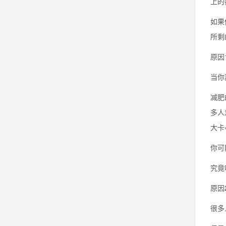
上的
如果
所剩
原因
当你
减肥
多人
大卡
你可
究竟
原因
很多