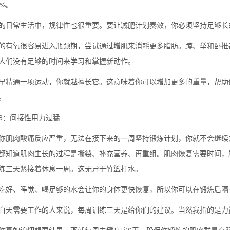
1%。
的日常生活中，规律性也很重要。要让减肥计划奏效，你必须坚持足够长
的有氧很容易进入瓶颈期，尝试通过增肌来消耗更多脂肪。蹲、举和卧推
人们没有足够的时间来学习和掌握新动作。
早精通一项运动，你就越擅长它。这意味着你可以增加更多的重量，帮助
。
6：间接性用力过猛
你肌肉酸痛反应严重，无法在接下来的一周坚持锻炼计划，你就不会继续
都知道肌肉生长的过程是撕裂、补充营养、再重组。肌肉恢复需要时间，
练三天紧接着休息一周。这无异于竹篮打水。
吃好、睡觉、喝足够的水会让你的身体更快恢复，所以你可以在锻炼后隔
白天需要工作的人来说，每周训练三天是给你们的建议。当然我指的是力