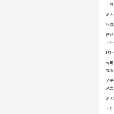
当然
原因
坚持
所以
以列
吃什
你可
或者
如果
就去
原因
当你