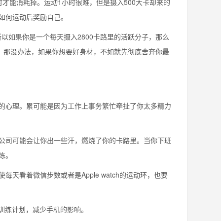
才能消耗掉。运动1小时很难，但是摄入500大卡却来的
如何运动后奖励自己。
所以如果你是一个每天摄入2800卡路里的活跃分子，那么
大？那没办法，如果你想要好身材，不如就先彻底舍弃你最
的心理。累可能是因为工作上事务繁忙牵扯了你太多精力
公司可能会让你出一些汗，燃烧了你的卡路里。当你下班
炼。
看着微信步数或者是Apple watch的运动环，也要
于自己的训练计划，减少手机的影响。