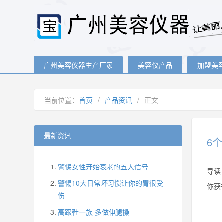
广州美容仪器生产厂家
美容仪产品
加盟美
当前位置：
首页
/
产品资讯
/
正文
最新资讯
6
警惕女性开始衰老的五大信号
导读
警惕10大日常坏习惯让你的胃很受
你获
伤
高跟鞋一族 多做伸腿操