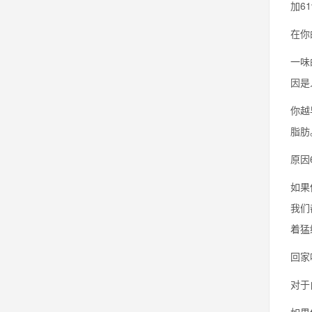
加6
在你
一味
因是
你越
脂肪
原因
如果
我们
着猛
回家
对于