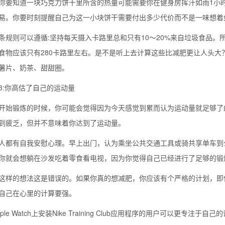
你要知道一块巧克力饼干里所含的热量可能需要你在健身房挥汗如雨1小时
易。你要时刻提醒自己为这一小块饼干需要付出多少代价而不是一味想着
条规则可以遵循:坚持每天摄入卡路里总和只有10～20%来自垃圾食品。
食物应该只有280卡路里左右。是不是听上去计算这些比减肥更让人头
薯片、奶茶、甜甜圈。
3:你高估了自己的运动量
开始锻炼的时候，你可能会觉得因为今天感觉到累而认为运动量就足够了
到疲乏，但并不意味着你达到了运动量。
人都有自我安慰心理。早上出门，认为乘坐公共交通工具或骑共享单车到
你就会想躺在沙发吃着零食看电视，因为你觉得自己已经进行了足够的锻
这样的想法这是错误的。如果你真的想减肥，你应该有个严格的计划，即使每天
自己在心里的计算要强。
pple Watch上安装Nike Training Club应用程序的用户可以更专注