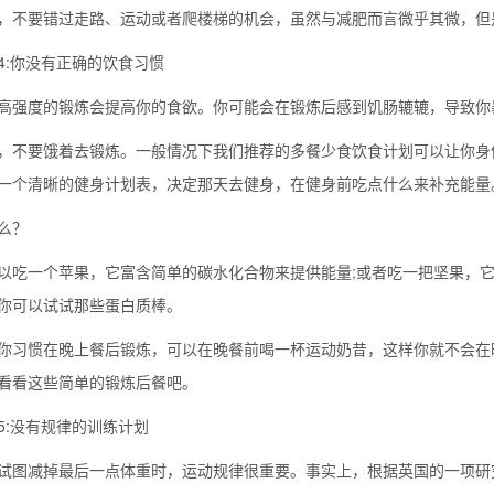
，不要错过走路、运动或者爬楼梯的机会，虽然与减肥而言微乎其微，但
4:你没有正确的饮食习惯
高强度的锻炼会提高你的食欲。你可能会在锻炼后感到饥肠辘辘，导致你
，不要饿着去锻炼。一般情况下我们推荐的多餐少食饮食计划可以让你身
一个清晰的健身计划表，决定那天去健身，在健身前吃点什么来补充能量
么？
以吃一个苹果，它富含简单的碳水化合物来提供能量;或者吃一把坚果，
你可以试试那些蛋白质棒。
你习惯在晚上餐后锻炼，可以在晚餐前喝一杯运动奶昔，这样你就不会在
看看这些简单的锻炼后餐吧。
5:没有规律的训练计划
试图减掉最后一点体重时，运动规律很重要。事实上，根据英国的一项研