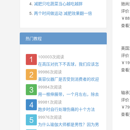
减肥只吃蔬菜当心越吃越胖
驰尚
评价
两个时间做运动 减肥效果翻一倍
￥88
查看
热门教程
美国
评价
100003
次阅读
￥19
在高压对抗下不丢球，我们应该怎么练?
查看
99986
次阅读
美容仪器厂是否受到消费者的欢迎
99984
次阅读
轴承
用一根伸展带，一个月左右，除去了手臂拜拜肉，
评价
99981
次阅读
￥79
跑步时自行处理伤痛的十个方法
查看
99976
次阅读
为什么瑜伽大师都是男性？因为男权，让女性失去