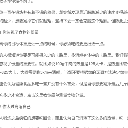
数字却停滞不前了。
你一直在锻炼并有着不错的效果，却突然发现最近脂肪减少的速度变得越
的越少，想要减掉它们就越难，坚持下去一定会克服这个难题。但除此之
1:你忽视了食物的份量
离你的目标体重更近一点的时候，你必须吃的要更细致一点。
的人都知道你要尽可能摄入少的卡路里，多消耗身体中的卡路里。我们看
忽视了份量的重要性。就比如说100g牛肉的热量是125大卡，是热量比较低的
=625大卡，大概需要跑5km来消耗，当然还要根据你的烹调方法决定你
能会认为健康食品多吃一些并没有什么害处，但是当你想要减掉最后几斤
吃多少才合适，点击这里教你简单测量食物分量。
2:你太过宠溺自己
人锻炼之后疯狂的想要吃甜食，而且认为自己消耗了这么多的热量，吃一