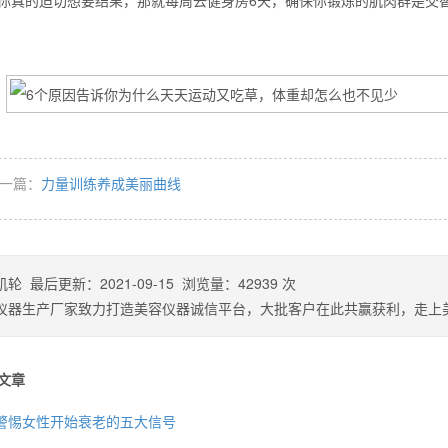
你真的迫切想要结果，那就每周去健身房6天，确保你锻炼的肌肉群是交
一篇：
力量训练养成美丽曲线
肌轮
最后更新：
2021-09-15
浏览量：
42939
次
仪器生产厂家致力打造美容仪器诚信平台，大批客户在此共赢获利，走上
文章
警惕女性开始衰老的五大信号