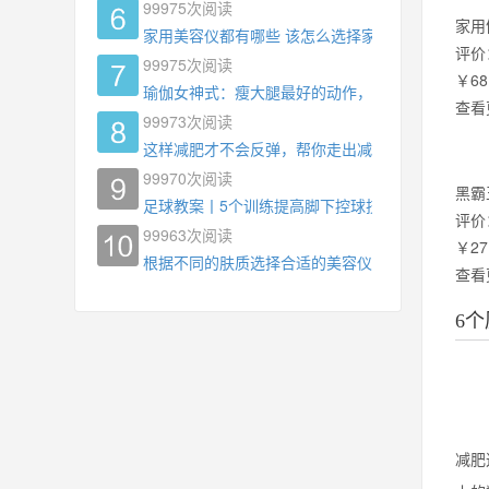
99975
次阅读
家用
家用美容仪都有哪些 该怎么选择家用美容仪
评价
99975
次阅读
￥68
瑜伽女神式：瘦大腿最好的动作，没有之一，为什
查看
99973
次阅读
这样减肥才不会反弹，帮你走出减肥瓶颈
99970
次阅读
黑霸
足球教案丨5个训练提高脚下控球技术
评价
99963
次阅读
￥27
根据不同的肤质选择合适的美容仪器
查看
6
减肥