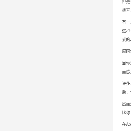
但是
很容
有一
这种
爱的
原因
当你
而感
许多
后，
然而
比你
在A