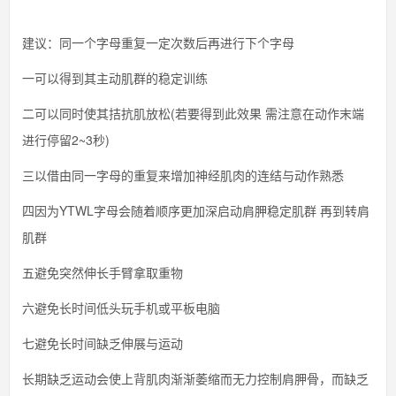
建议：同一个字母重复一定次数后再进行下个字母
一可以得到其主动肌群的稳定训练
二可以同时使其拮抗肌放松(若要得到此效果 需注意在动作末端
进行停留2~3秒)
三以借由同一字母的重复来增加神经肌肉的连结与动作熟悉
四因为YTWL字母会随着顺序更加深启动肩胛稳定肌群 再到转肩
肌群
五避免突然伸长手臂拿取重物
六避免长时间低头玩手机或平板电脑
七避免长时间缺乏伸展与运动
长期缺乏运动会使上背肌肉渐渐萎缩而无力控制肩胛骨，而缺乏