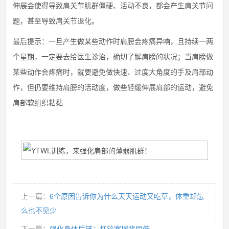
伸展会使得导致肩关节肌群僵硬、活动不良，都会产生肩关节问
题，甚至导致肩关节退化。
最后提示：一旦产生做某些动作时肩膀会疼痛异响，且持续一两
个星期，一定要去给医生诊治，确切了解肩膀的状况；当肩膀做
某些动作会疼痛时，就要避免做快速、过度大角度的手及肩部动
作，但仍要维持肩膀的活动度，做些轻缓伸展肩部的运动，避免
肩部软组织粘黏
上一篇：
6个原因告诉你为什么天天运动又吃草，体重却怎
么也不见少
下一篇：
强化身体后链：杠铃宽握背屈伸