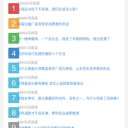
100003
次阅读
在高压对抗下不丢球，我们应该怎么练?
99986
次阅读
美容仪器厂是否受到消费者的欢迎
99984
次阅读
用一根伸展带，一个月左右，除去了手臂拜拜肉，背也变薄了
99981
次阅读
跑步时自行处理伤痛的十个方法
99976
次阅读
为什么瑜伽大师都是男性？因为男权，让女性失去同等的机会
99975
次阅读
家用美容仪都有哪些 该怎么选择家用美容仪
99975
次阅读
瑜伽女神式：瘦大腿最好的动作，没有之一，为什么你练了没效果？
99973
次阅读
这样减肥才不会反弹，帮你走出减肥瓶颈
99970
次阅读
足球教案丨5个训练提高脚下控球技术