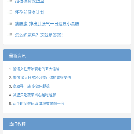
踏板操奇效塑型
怀孕前健身计划
瘦腰腹-排出肚胀气一日速显小蛮腰
怎么练宽肩？这就是答案！
最新资讯
警惕女性开始衰老的五大信号
警惕10大日常坏习惯让你的胃很受伤
高跟鞋一族 多做伸腿操
减肥只吃蔬菜当心越吃越胖
两个时间做运动 减肥效果翻一倍
热门教程