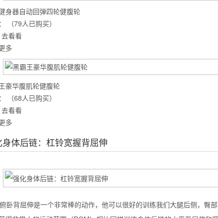
健身器自动回弹四轮健腹轮
：
（79人已购买）
去看看
么你练了没效果？
更多
王豪华腹肌轮健腹轮
：
（68人已购买）
去看看
更多
化身体后链：杠铃宽握背屈伸
度俯卧背屈伸是一个非常棒的动作，他可以很好的训练我们大腿后侧，臀部