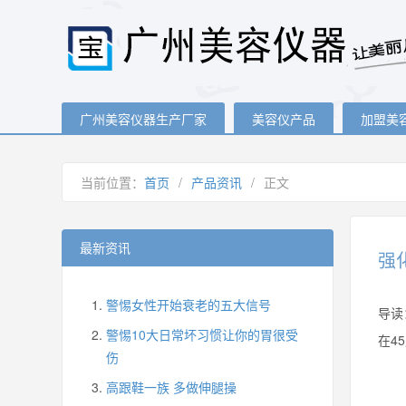
广州美容仪器生产厂家
美容仪产品
加盟美
当前位置：
首页
/
产品资讯
/
正文
最新资讯
强
警惕女性开始衰老的五大信号
导读
警惕10大日常坏习惯让你的胃很受
在4
伤
高跟鞋一族 多做伸腿操