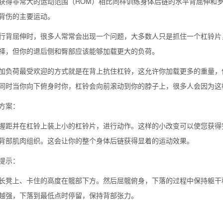
获得非常大的运动范围（ROM）相比同样训练身体后链的水平背屈伸和
背伤的主要运动。
行背屈伸时，很多人常常会出现一个问题，大多数人只是抓住一个杠铃片
择，但你的退后侧和臀部应该能够加载更大的负荷。
加负荷最受欢迎的方式就是在背上抗住杠铃，这允许你加载更多的重量，
同时当你向下俯身时你，杠铃会向前滚动到你的脖子上，很多人会因为这
方案：
握距并在杠铃上装上小的杠铃片，进行动作。这样的小改变可以使您获得
背部肌肉组织。这会让你的整个身体后链获得显着的运动效果。
提示：
长凳上、卡住的高度在髋部下方。然后屈髋俯身，下落的过程中保持躯干
越强，下落到最低点时停留，保持背部张力。