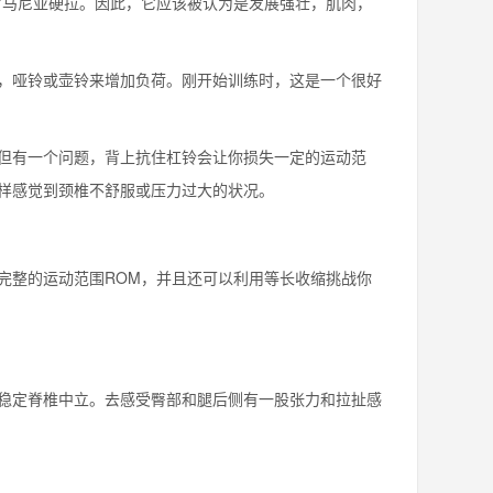
罗马尼亚硬拉。因此，它应该被认为是发展强壮，肌肉，
，哑铃或壶铃来增加负荷。刚开始训练时，这是一个很好
但有一个问题，背上抗住杠铃会让你损失一定的运动范
样感觉到颈椎不舒服或压力过大的状况。
完整的运动范围ROM，并且还可以利用等长收缩挑战你
稳定脊椎中立。去感受臀部和腿后侧有一股张力和拉扯感