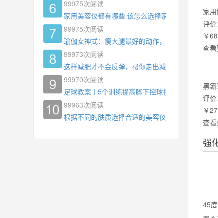
99975
次阅读
家用
家用美容仪都有哪些 该怎么选择家用美容仪
评价
99975
次阅读
￥68
瑜伽女神式：瘦大腿最好的动作，没有之一，为什
查看
99973
次阅读
这样减肥才不会反弹，帮你走出减肥瓶颈
99970
次阅读
黑霸
足球教案丨5个训练提高脚下控球技术
评价
99963
次阅读
￥27
根据不同的肤质选择合适的美容仪器
查看
强
45