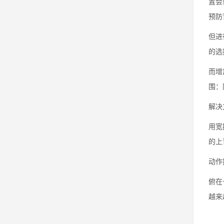
置会
预防
但进
的选
而增
围：
解决
用宽
的上
动作
俯在
越来