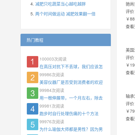
减肥只吃蔬菜当心越吃越胖
驰尚
评价
两个时间做运动 减肥效果翻一倍
￥88
查看
热门教程
美国
评价
100003
次阅读
￥19
在高压对抗下不丢球，我们应该怎么练?
查看
99986
次阅读
美容仪器厂是否受到消费者的欢迎
99984
次阅读
轴承
用一根伸展带，一个月左右，除去了手臂拜拜肉，
评价
99981
次阅读
￥79
跑步时自行处理伤痛的十个方法
查看
99976
次阅读
为什么瑜伽大师都是男性？因为男权，让女性失去