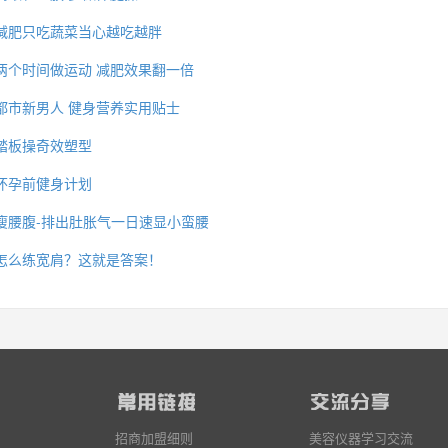
减肥只吃蔬菜当心越吃越胖
两个时间做运动 减肥效果翻一倍
都市新男人 健身营养实用贴士
踏板操奇效塑型
怀孕前健身计划
瘦腰腹-排出肚胀气一日速显小蛮腰
怎么练宽肩？这就是答案！
招商加盟细则
美容仪器学习交流