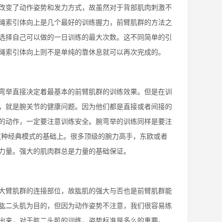
改变了动作姿势和发力方式，故虽然对于背部肌肉刺激不
绳索引体向上是几个最好的训练握力，前臂肌群的方法之
选择自己可以做的一日训练的最大次数。这不同简单的引
绳索引体向上则不是单纯的靠休息就可以再次完成的。
弯举直接决定着最基本的前臂肌群的训练效果。但是在训
，就是腕关节的健康问题。因为他们都是直接或者间接的
的动作，一定要注意训练安全。腕弯举的训练同样是要注
这种经典模式的基础上。很多顶级的腕力高手，东欧或者
力量。强大的肌肉群总是力量的基础保证。
大臂肌群的连接部位，故肱肌的强大与否也是前臂肌群能
肱二头肌为目的，但因为动作姿势不注意，我们很容易练
出来，对于肱二头肌的训练，姿势标准是多么的重要。