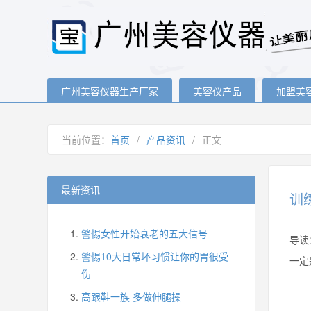
广州美容仪器生产厂家
美容仪产品
加盟美
当前位置：
首页
/
产品资讯
/
正文
最新资讯
训
警惕女性开始衰老的五大信号
导读
警惕10大日常坏习惯让你的胃很受
一定
伤
高跟鞋一族 多做伸腿操