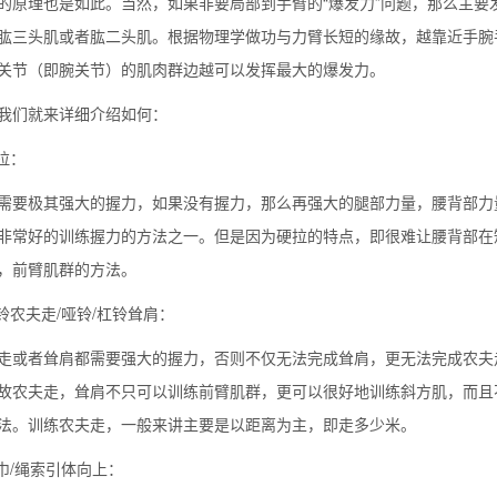
的原理也是如此。当然，如果非要局部到手臂的“爆发力”问题，那么主
肱三头肌或者肱二头肌。根据物理学做功与力臂长短的缘故，越靠近手腕
关节（即腕关节）的肌肉群边越可以发挥最大的爆发力。
我们就来详细介绍如何：
硬拉：
需要极其强大的握力，如果没有握力，那么再强大的腿部力量，腰背部力
非常好的训练握力的方法之一。但是因为硬拉的特点，即很难让腰背部在
，前臂肌群的方法。
哑铃农夫走/哑铃/杠铃耸肩：
走或者耸肩都需要强大的握力，否则不仅无法完成耸肩，更无法完成农夫
故农夫走，耸肩不只可以训练前臂肌群，更可以很好地训练斜方肌，而且
法。训练农夫走，一般来讲主要是以距离为主，即走多少米。
毛巾/绳索引体向上：