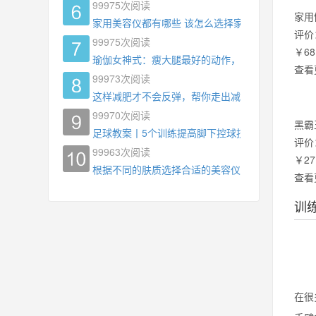
99975
次阅读
家用
家用美容仪都有哪些 该怎么选择家用美容仪
评价
99975
次阅读
￥68
瑜伽女神式：瘦大腿最好的动作，没有之一，为什
查看
99973
次阅读
这样减肥才不会反弹，帮你走出减肥瓶颈
99970
次阅读
黑霸
足球教案丨5个训练提高脚下控球技术
评价
99963
次阅读
￥27
根据不同的肤质选择合适的美容仪器
查看
训
在很