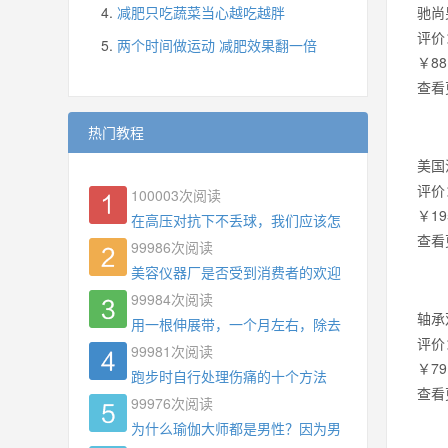
减肥只吃蔬菜当心越吃越胖
驰尚
评价
两个时间做运动 减肥效果翻一倍
￥88
查看
热门教程
美国
评价
100003
次阅读
￥19
在高压对抗下不丢球，我们应该怎么练?
查看
99986
次阅读
美容仪器厂是否受到消费者的欢迎
99984
次阅读
轴承
用一根伸展带，一个月左右，除去了手臂拜拜肉，
评价
99981
次阅读
￥79
跑步时自行处理伤痛的十个方法
查看
99976
次阅读
为什么瑜伽大师都是男性？因为男权，让女性失去