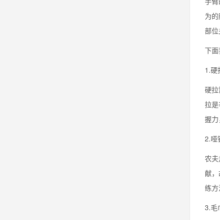
手臂
为的
部位
下面
1.
硬拉
拉是
握力
2.
农夫
献，
练方
3.