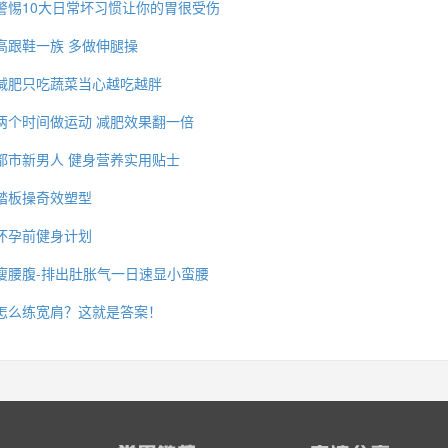
警惕10大日常坏习惯让你的胃很受伤
高跟鞋一族 多做伸腿操
减肥只吃蔬菜当心越吃越胖
两个时间做运动 减肥效果翻一倍
都市新男人 健身营养实用贴士
踏板操奇效塑型
怀孕前健身计划
瘦腰腹-排出肚胀气一日速显小蛮腰
怎么练宽肩？这就是答案！