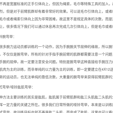
不再是宽握标准的正手引体向上，但因为绳索，毛巾等特殊工具的加入，
烈，但是对于前臂肌群却有着非常好的效果。可以说毛巾引体向上，或者
毛巾或者绳索引体向上因为非常困难，故这里不是规定具体的次数，而是
上，很多情况下我们可以通过休息再次完成几次引体向上，但是毛巾或者
哑铃腕弯举：
很多腕力运动员都训练的一个动作，因为手腕腕关节屈伸的缘故，所以腕
，不仅仅是腕弯举，所有的针对手指手腕前臂的肌群都需要注意一个问题
手腕的屈伸，故一定要注意安全问题。特别是腕弯举这种直接给手腕压力
肌肉为主的训练，而非单纯的以力量为主的训练，即一定要建立在4X12
斯的运动员，也无法单纯的靠低次数，大重量的腕弯举来获得前臂肌群的
锤式弯举/哑铃肱肌弯举：
种方法主要训练的其实是肱肌，肱肌属于前臂肌群和肱三头肌肱二头肌的
挥一定力量的关键之所在。很多我们日常所做的哑铃弯举，本来是以训练
式弯举，故训练目标也就不再是肱二头肌，而变成了肱肌。这里也可以看