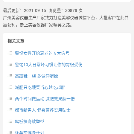
最后更新：
2021-09-15
浏览量：
20876
次
广州美容仪器生产厂家致力打造美容仪器诚信平台，大批客户在此共
赢获利，走上美容仪器厂家精英之路。
相关文章
警惕女性开始衰老的五大信号
警惕10大日常坏习惯让你的胃很受伤
高跟鞋一族 多做伸腿操
减肥只吃蔬菜当心越吃越胖
两个时间做运动 减肥效果翻一倍
都市新男人 健身营养实用贴士
踏板操奇效塑型
怀孕前健身计划