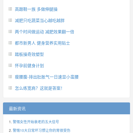
高跟鞋一族 多做伸腿操
减肥只吃蔬菜当心越吃越胖
两个时间做运动 减肥效果翻一倍
都市新男人 健身营养实用贴士
踏板操奇效塑型
怀孕前健身计划
瘦腰腹-排出肚胀气一日速显小蛮腰
怎么练宽肩？这就是答案！
最新资讯
警惕女性开始衰老的五大信号
警惕10大日常坏习惯让你的胃很受伤