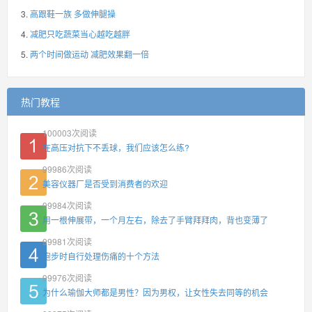
高跟鞋一族 多做伸腿操
减肥只吃蔬菜当心越吃越胖
两个时间做运动 减肥效果翻一倍
热门教程
100003
次阅读
在高压对抗下不丢球，我们应该怎么练?
99986
次阅读
美容仪器厂是否受到消费者的欢迎
99984
次阅读
用一根伸展带，一个月左右，除去了手臂拜拜肉，背也变薄了
99981
次阅读
跑步时自行处理伤痛的十个方法
99976
次阅读
为什么瑜伽大师都是男性？因为男权，让女性失去同等的机会