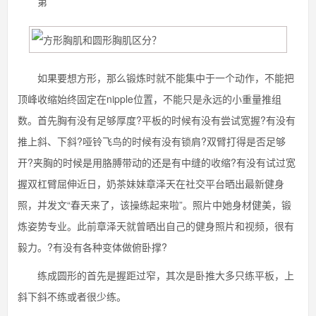
第
如果要想方形，那么锻炼时就不能集中于一个动作，不能把
顶峰收缩始终固定在nipple位置，不能只是永远的小重量推组
数。首先胸有没有足够厚度?平板的时候有没有尝试宽握?有没有
推上斜、下斜?哑铃飞鸟的时候有没有锁肩?双臂打得是否足够
开?夹胸的时候是用胳膊带动的还是有中缝的收缩?有没有试过宽
握双杠臂屈伸近日，奶茶妹妹章泽天在社交平台晒出最新健身
照，并发文“春天来了，该操练起来啦”。照片中她身材健美，锻
炼姿势专业。此前章泽天就曾晒出自己的健身照片和视频，很有
毅力。?有没有各种变体做俯卧撑?
练成圆形的首先是握距过窄，其次是卧推大多只练平板，上
斜下斜不练或者很少练。