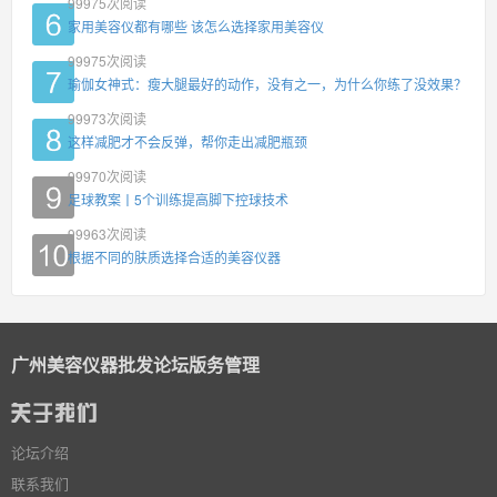
99975
次阅读
家用美容仪都有哪些 该怎么选择家用美容仪
99975
次阅读
瑜伽女神式：瘦大腿最好的动作，没有之一，为什么你练了没效果？
99973
次阅读
这样减肥才不会反弹，帮你走出减肥瓶颈
99970
次阅读
足球教案丨5个训练提高脚下控球技术
99963
次阅读
根据不同的肤质选择合适的美容仪器
广州美容仪器批发论坛版务管理
论坛介绍
联系我们