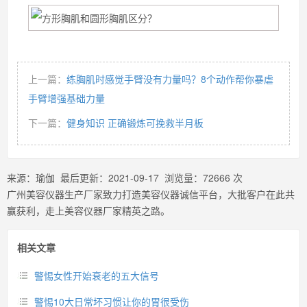
上一篇：
练胸肌时感觉手臂没有力量吗？8个动作帮你暴虐
手臂增强基础力量
下一篇：
健身知识 正确锻炼可挽救半月板
来源：
瑜伽
最后更新：
2021-09-17
浏览量：
72666
次
广州美容仪器生产厂家致力打造美容仪器诚信平台，大批客户在此共
赢获利，走上美容仪器厂家精英之路。
相关文章
警惕女性开始衰老的五大信号
警惕10大日常坏习惯让你的胃很受伤