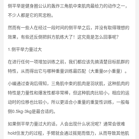
侧平举是健身圈公认的轰炸三角肌中束肌肉最给力的动作之一，
不少人都是它的死忠粉。
然而有一些人在经过一段时间的侧平举之后，并没有取得理想的
效果，有些还反倒把斜方肌练大了！这究竟是怎么回事呢？
1.侧平举力量过大
在进行任何一项增加训练之前，我们都应该先搞清楚目标肌群的
特性，从而得出它与哪种重量训练最匹配（大重量or小重量）。
小编通过查询后得知，三角肌中束的肌肉是羽状肌，这种肌肉的
特性是力量性和爆发性都非常棒，但这种肌肉比较小，相应的运
动时的位移也比较小，所以更适合小重量的重复性训练，一般每
侧0.5kg-3kg是最合适的。
如果侧平举力量过大的话，人会出现什么状况呢？通常会很难
hold住发力的过程，手臂就会通过摇晃而借力，从而导致其他肌