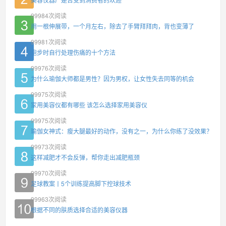
99984
次阅读
用一根伸展带，一个月左右，除去了手臂拜拜肉，背也变薄了
99981
次阅读
跑步时自行处理伤痛的十个方法
99976
次阅读
为什么瑜伽大师都是男性？因为男权，让女性失去同等的机会
99975
次阅读
家用美容仪都有哪些 该怎么选择家用美容仪
99975
次阅读
瑜伽女神式：瘦大腿最好的动作，没有之一，为什么你练了没效果？
99973
次阅读
这样减肥才不会反弹，帮你走出减肥瓶颈
99970
次阅读
足球教案丨5个训练提高脚下控球技术
99963
次阅读
根据不同的肤质选择合适的美容仪器