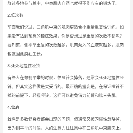
群过多地参与其中，中束肌肉自然也就得不到应有的锻炼了。
2.低次数
前面我们说过，三角肌中束的肌肉更适合小重量重复性训练。如
果没有达到预想的锻炼效果，你是否想过是重复的次数不够呢？
要知道，侧平举重复的次数越多，肌肉泵入的血液就越多，肌肉
也就因此疯狂生长。
3.死死地握住哑铃
有些人在做侧平举的时候，怕哑铃会掉落，通常会死死地握住哑
铃。但其实这样做是欠妥当的。最正确的握姿是，在保证哑铃不
掉的前提下，轻握哑铃，这样可以避免借力前臂和肱三头肌。
4.耸肩
耸肩是多数健身者都会出现的问题，但通常又被习惯性忽略掉，
因为侧平举的时候，人的注意力往往集中在三角肌中束肌肉上。