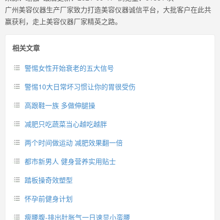
广州美容仪器生产厂家致力打造美容仪器诚信平台，大批客户在此共
赢获利，走上美容仪器厂家精英之路。
相关文章
警惕女性开始衰老的五大信号
警惕10大日常坏习惯让你的胃很受伤
高跟鞋一族 多做伸腿操
减肥只吃蔬菜当心越吃越胖
两个时间做运动 减肥效果翻一倍
都市新男人 健身营养实用贴士
踏板操奇效塑型
怀孕前健身计划
瘦腰腹-排出肚胀气一日速显小蛮腰