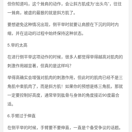
但你知道吗，这个耸肩的动作，会让斜方肌成为“出头鸟”，往往
一耸肩，被虐的最狠的就是斜方肌了。
要想避免这种情况出现，侧平举时就要让肩膀在下沉的同时内
缩，并在运动的过程中始终保持这种状态。
5.举的太高
在进行侧平举这项动作的时候，很多人都觉得举得越高对肌肉的
刺激作用越显著，但真的是这样吗？
举得高确实会增强对肌肉的刺激作用，但此时的肌肉已经不是三
角肌中束肌肉了，而是斜方肌！如果你的预想是练三角肌，那就
一定要控制好高度，通常举到肱骨与身体的角度接近90度最合
适。
6.手臂过于伸直
在侧平举的时候，手臂要不要伸直，一直是个备受争议的话题。