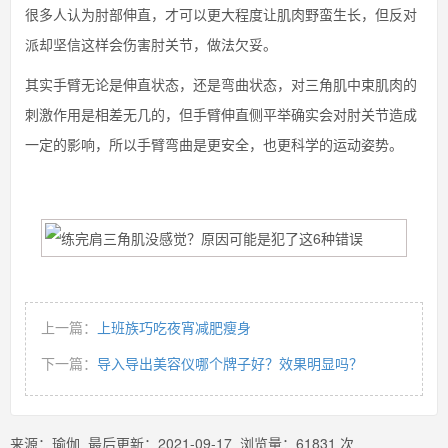
很多人认为肘部伸直，才可以更大程度让肌肉野蛮生长，但反对
派却坚信这样会伤害肘关节，做法欠妥。
其实手臂无论是伸直状态，还是弯曲状态，对三角肌中束肌肉的
刺激作用是相差无几的，但手臂伸直侧平举确实会对肘关节造成
一定的影响，所以手臂弯曲是更安全，也更科学的运动姿势。
上一篇：
上班族巧吃夜宵减肥瘦身
下一篇：
导入导出美容仪哪个牌子好？效果明显吗？
来源：
瑜伽
最后更新：
2021-09-17
浏览量：
61831
次