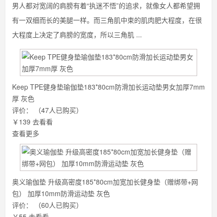
男人都对宽阔的肩膀有着“执迷不悟”的追求，就像女人都希望拥
有一双细而长的美腿一样。而三角肌中束的肌肉肥大程度，在很
大程度上决定了肩膀的宽度，所以三角肌 ...
Keep TPE健身垫瑜伽垫183*80cm防滑加长运动垫男女加厚7mm
厚 灰色
评价：
（47人已购买）
￥139
去看看
查看更多
奥义瑜伽垫 升级高密度185*80cm加宽加长健身垫（赠绑带+网
包） 加厚10mm防滑运动垫 灰色
评价：
（60人已购买）
￥55
去看看