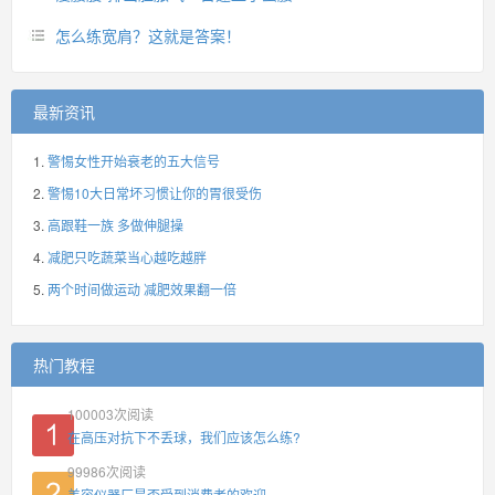
怎么练宽肩？这就是答案！
最新资讯
警惕女性开始衰老的五大信号
警惕10大日常坏习惯让你的胃很受伤
高跟鞋一族 多做伸腿操
减肥只吃蔬菜当心越吃越胖
两个时间做运动 减肥效果翻一倍
热门教程
100003
次阅读
在高压对抗下不丢球，我们应该怎么练?
99986
次阅读
美容仪器厂是否受到消费者的欢迎