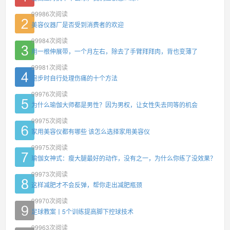
99986
次阅读
美容仪器厂是否受到消费者的欢迎
99984
次阅读
用一根伸展带，一个月左右，除去了手臂拜拜肉，背也变薄了
99981
次阅读
跑步时自行处理伤痛的十个方法
99976
次阅读
为什么瑜伽大师都是男性？因为男权，让女性失去同等的机会
99975
次阅读
家用美容仪都有哪些 该怎么选择家用美容仪
99975
次阅读
瑜伽女神式：瘦大腿最好的动作，没有之一，为什么你练了没效果？
99973
次阅读
这样减肥才不会反弹，帮你走出减肥瓶颈
99970
次阅读
足球教案丨5个训练提高脚下控球技术
99963
次阅读