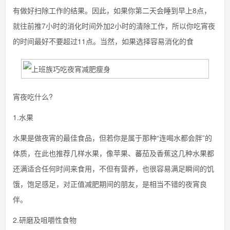
有做好扫除工作的结果。因此，如果你第二天会睡到早上8点，
就往前推7小时的消化时间外加2小时的清除工作，所以你吃宵夜
的时间最好不要超过11点。当然，如果选择容易消化的食
宵夜吃什么?
1.水果
水果是做夜宵的最佳食品，但若你是属于那种“连喝水都会胖”的
体质，在此也推荐几样水果，像苹果、蕃茄及香蕉这几种水果都
还满适合任何时间来食用，不但有营养，也很容易满足瞬间的饥
饿，饱足感足，对正值减肥期间的朋友，是相当不错的夜宵良
伴。
2.研磨及咀嚼性食物