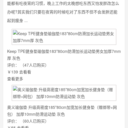
能都有吃夜宵的习惯，晚上工作的太晚想吃东西又怕发胖改怎么
办呢?其实我们只要在夜宵的时候吃对了东西不但不会发胖还能
起到瘦身 ...
Keep TPE健身垫瑜伽垫183*80cm防滑加长运动垫男女加厚7mm
厚 灰色
评价：
（47人已购买）
￥139
去看看
查看更多
奥义瑜伽垫 升级高密度185*80cm加宽加长健身垫（赠绑带+网
包） 加厚10mm防滑运动垫 灰色
评价：
（60人已购买）
￥55
去看看