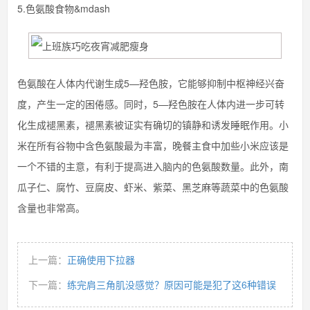
5.色氨酸食物&mdash
色氨酸在人体内代谢生成5—羟色胺，它能够抑制中枢神经兴奋
度，产生一定的困倦感。同时，5—羟色胺在人体内进一步可转
化生成褪黑素，褪黑素被证实有确切的镇静和诱发睡眠作用。小
米在所有谷物中含色氨酸最为丰富，晚餐主食中加些小米应该是
一个不错的主意，有利于提高进入脑内的色氨酸数量。此外，南
瓜子仁、腐竹、豆腐皮、虾米、紫菜、黑芝麻等蔬菜中的色氨酸
含量也非常高。
上一篇：
正确使用下拉器
下一篇：
练完肩三角肌没感觉？原因可能是犯了这6种错误