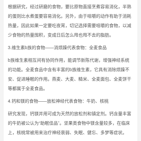
根据研究，经过研磨的食物，要比原物直接烹煮容易消化，半熟
的蛋则比水煮蛋要容易消化。另外，由于咀嚼的动作有助于消耗
热量，因此如果一定要吃夜宵，切记选择需要咀嚼的食物，以减
少食物的热量囤积，变成日后怎么甩也甩不去的脂肪。
3.维生素b族的食物——消烦躁代表食物：全麦食品
b族维生素相互间有协同作用，能调节新陈代谢，增强神经系统
的功能。全麦食品中含有丰富的b族维生素，它具有消除烦躁不
安、促进睡眠的作用。燕麦、大麦、糙米、全麦面包、全麦饼干
等都属于全麦食品。
4.钙和镁的食物——放松神经代表食物：牛奶、核桃
研究发现，钙镁并用可成为天然的放松剂和镇定剂。钙含量丰富
的牛奶被公认为“助眠佳品”。坚果类食物中镁含量较多，在临床
上，核桃常被用来治疗神经衰弱、失眠、健忘、多梦等症状。