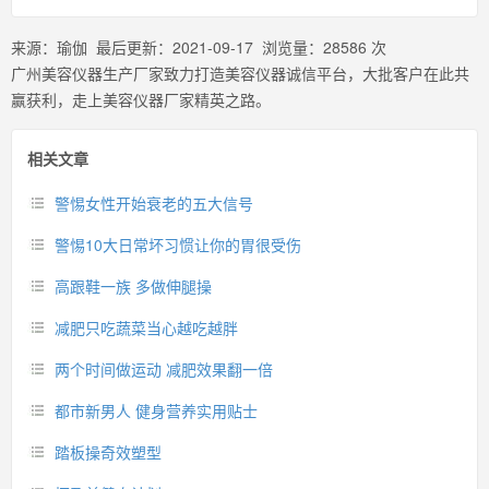
来源：
瑜伽
最后更新：
2021-09-17
浏览量：
28586
次
广州美容仪器生产厂家致力打造美容仪器诚信平台，大批客户在此共
赢获利，走上美容仪器厂家精英之路。
相关文章
警惕女性开始衰老的五大信号
警惕10大日常坏习惯让你的胃很受伤
高跟鞋一族 多做伸腿操
减肥只吃蔬菜当心越吃越胖
两个时间做运动 减肥效果翻一倍
都市新男人 健身营养实用贴士
踏板操奇效塑型