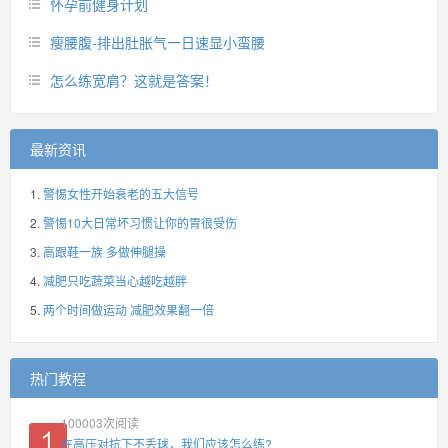
怀孕前健身计划
瘦腰腹-排出肚胀气一日速显小蛮腰
怎么练宽肩？这就是答案！
最新资讯
警惕女性开始衰老的五大信号
警惕10大日常坏习惯让你的胃很受伤
高跟鞋一族 多做伸腿操
减肥只吃蔬菜当心越吃越胖
两个时间做运动 减肥效果翻一倍
热门教程
100003
次阅读
在高压对抗下不丢球，我们应该怎么练?