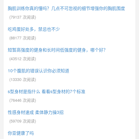
胸肌训练你真的懂吗？几点不可忽视的细节增强你的胸肌围度
(
79137
次阅读)
吃鸡蛋好处多，禁忌也不少
(
88177
次阅读)
短暂高强度的健身和长时间低强度的健身，哪个好？
(
43512
次阅读)
10个腹肌的错误认识你必须知道
(
13330
次阅读)
s型身材是指什么 看看s型身材的7个标准
(
76446
次阅读)
性感身材速成 柔体静力操3招
(
59709
次阅读)
你亚健康了吗