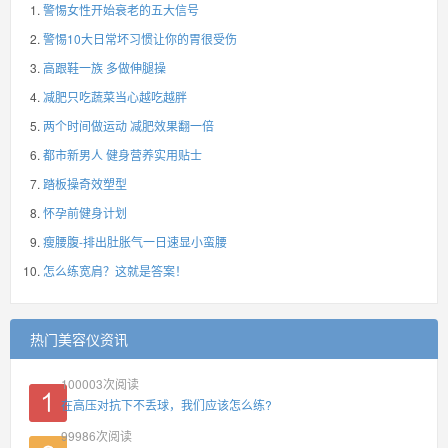
警惕女性开始衰老的五大信号
警惕10大日常坏习惯让你的胃很受伤
高跟鞋一族 多做伸腿操
减肥只吃蔬菜当心越吃越胖
两个时间做运动 减肥效果翻一倍
都市新男人 健身营养实用贴士
踏板操奇效塑型
怀孕前健身计划
瘦腰腹-排出肚胀气一日速显小蛮腰
怎么练宽肩？这就是答案！
热门美容仪资讯
100003
次阅读
在高压对抗下不丢球，我们应该怎么练?
99986
次阅读