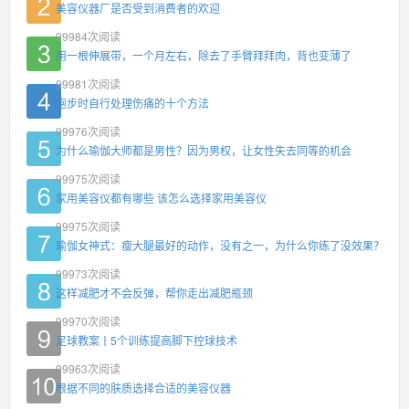
美容仪器厂是否受到消费者的欢迎
99984
次阅读
用一根伸展带，一个月左右，除去了手臂拜拜肉，背也变薄了
99981
次阅读
跑步时自行处理伤痛的十个方法
99976
次阅读
为什么瑜伽大师都是男性？因为男权，让女性失去同等的机会
99975
次阅读
家用美容仪都有哪些 该怎么选择家用美容仪
99975
次阅读
瑜伽女神式：瘦大腿最好的动作，没有之一，为什么你练了没效果？
99973
次阅读
这样减肥才不会反弹，帮你走出减肥瓶颈
99970
次阅读
足球教案丨5个训练提高脚下控球技术
99963
次阅读
根据不同的肤质选择合适的美容仪器