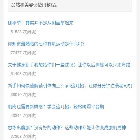
品站和美容仪使用教程。
侧平举：其实并不是从侧面举起来
(
51523
次阅读)
你知道最燃脂的七种有氧运动是什么吗？
(
77477
次阅读)
关于健身新手我想给你们一些建议：让你以后训练可以少走弯路
(
61403
次阅读)
新手如何快速解锁引体向上？get这几招，让你分分钟逆袭老司机
(
38010
次阅读)
肌肉也需要新鲜感？学会这几招，轻松踢爆平台期
(
40344
次阅读)
想练出腹肌？没有好的动作？这些动作都能让你变成腹肌男神
(
37368
次阅读)