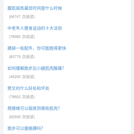
腹肌锻炼最佳时间是什么时候
(
66747
次阅读)
中老年人健身运动的十大法则
(
78985
次阅读)
摘掉一些配件，你可能跑得更快
(
83779
次阅读)
如何缓解跑步后小腿肌肉酸痛？
(
46205
次阅读)
劈叉的什么好处和坏处
(
78602
次阅读)
爬楼梯可以锻炼到哪些肌肉？
(
62506
次阅读)
跑步可以瘦胳膊吗？