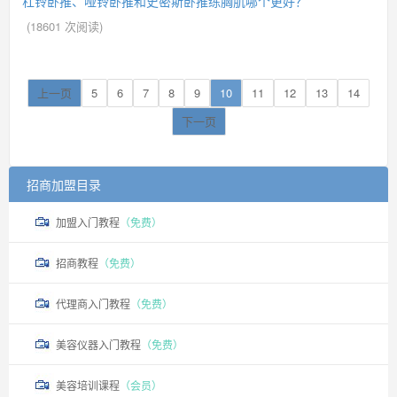
杠铃卧推、哑铃卧推和史密斯卧推练胸肌哪个更好？
(
18601
次阅读)
上一页
5
6
7
8
9
10
11
12
13
14
下一页
招商加盟目录
加盟入门教程
（免费）
招商教程
（免费）
代理商入门教程
（免费）
美容仪器入门教程
（免费）
美容培训课程
（会员）