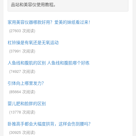
品站和美容仪使用教程。
家用美容仪器哪款好用？爱美的妹纸看过来！
(
27603
次阅读)
杠铃操是有氧还是无氧运动
(
37991
次阅读)
人鱼线和腹肌的区别 人鱼线和腹肌哪个好练
(
74927
次阅读)
引体向上哪里发力？
(
85664
次阅读)
婴儿肥和脸胖的区别
(
13778
次阅读)
卧推高手都会大幅度拱背，这样会伤到腰吗？
(
30925
次阅读)