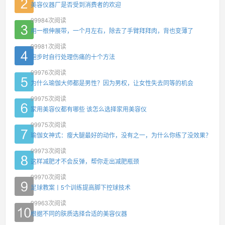
美容仪器厂是否受到消费者的欢迎
99984
次阅读
用一根伸展带，一个月左右，除去了手臂拜拜肉，背也变薄了
99981
次阅读
跑步时自行处理伤痛的十个方法
99976
次阅读
为什么瑜伽大师都是男性？因为男权，让女性失去同等的机会
99975
次阅读
家用美容仪都有哪些 该怎么选择家用美容仪
99975
次阅读
瑜伽女神式：瘦大腿最好的动作，没有之一，为什么你练了没效果？
99973
次阅读
这样减肥才不会反弹，帮你走出减肥瓶颈
99970
次阅读
足球教案丨5个训练提高脚下控球技术
99963
次阅读
根据不同的肤质选择合适的美容仪器