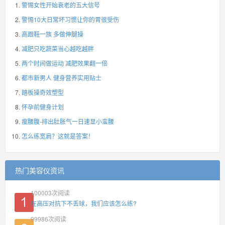
警惕女性开始衰老的五大信号
警惕10大日常坏习惯让你的胃很受伤
高跟鞋一族 多做伸腿操
减肥只吃蔬菜当心越吃越胖
两个时间做运动 减肥效果翻一倍
都市新男人 健身营养实用贴士
踏板操奇效塑型
怀孕前健身计划
瘦腰腹-排出肚胀气一日速显小蛮腰
怎么练宽肩？这就是答案！
热门美容仪资讯
100003
次阅读
在高压对抗下不丢球，我们应该怎么练?
99986
次阅读